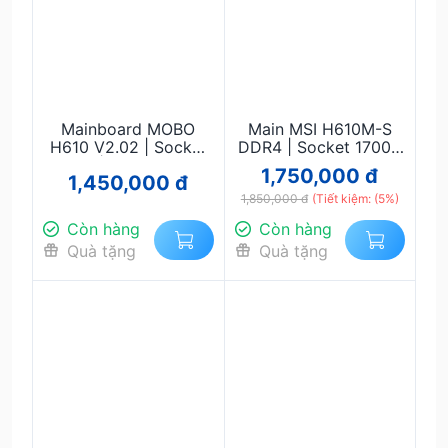
Mainboard MOBO
Main MSI H610M-S
H610 V2.02 | Socket
DDR4 | Socket 1700 |
1700 | Hỗ Trợ Intel
Hỗ Trợ Intel Gen 12/13
1,750,000 đ
1,450,000 đ
Gen 12/13 | DDR4 |
| RAM DDR4 | Micro-
M.2 NVMe | Giá Rẻ,
ATX Chính Hãng, Giá
1,850,000 đ
(Tiết kiệm: (5%)
Ổn Định
Tốt
Còn hàng
Còn hàng
Quà tặng
Quà tặng