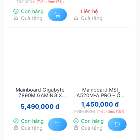
700,000 đ
Bền Bỉ, Giá Rẻ
(Tiết kiệm: (7%)
Ryzen 7000–8000
Còn hàng
Liên hệ
Quà tặng
Quà tặng
Mainboard Gigabyte
Mainboard MSI
Z890M GAMING X
A520M-A PRO – Ổn
DDR5 – Gaming mạnh
định, bền bỉ, hỗ trợ
1,450,000 đ
5,490,000 đ
mẽ, PCIe 5.0, hỗ trợ
Ryzen đa dạng
Intel Gen 14–15
1,700,000 đ
(Tiết kiệm: (15%)
Còn hàng
Còn hàng
Quà tặng
Quà tặng