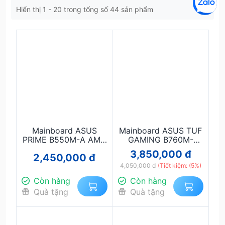
Hiển thị 1 - 20 trong tổng số 44 sản phẩm
Mainboard ASUS
Mainboard ASUS TUF
PRIME B550M-A AMD
GAMING B760M-
B550 Socket AM4
PLUS WIFI D4 Chính
3,850,000 đ
2,450,000 đ
DDR4 M.2 NVMe PCIe
Hãng, Hỗ Trợ Intel
4.0 Chính Hãng
4,050,000 đ
Gen 12/13/14, DDR4,
(Tiết kiệm: (5%)
WiFi 6
Còn hàng
Còn hàng
Quà tặng
Quà tặng