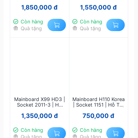
1200 | Hỗ Trợ Intel
Dual Socket 2011-3 |
1,850,000 đ
1,550,000 đ
Gen 10/11 | DDR4 |
Hỗ Trợ Xeon E5
PCIe 4.0 | Gaming &
V3/V4 | DDR4 ECC |
Workstation
Workstation Siêu
Còn hàng
Còn hàng
Mạnh
Quà tặng
Quà tặng
Mainboard X99 HD3 |
Mainboard H110 Korea
Socket 2011-3 | Hỗ
| Socket 1151 | Hỗ Trợ
Trợ Intel Xeon E5
Intel Gen 6/7 | DDR4 |
1,350,000 đ
750,000 đ
V3/V4 | DDR4 ECC |
Micro-ATX | Giá Rẻ,
Gaming & Workstation
Ổn Định
Giá Rẻ
Còn hàng
Còn hàng
Quà tặng
Quà tặng