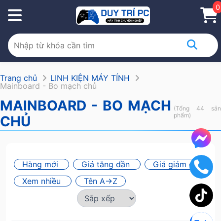
0
Trang chủ
LINH KIỆN MÁY TÍNH
Mainboard - Bo mạch chủ
MAINBOARD - BO MẠCH
(Tổng 44 sản
phẩm)
CHỦ
Hàng mới
Giá tăng dần
Giá giảm dần
Xem nhiều
Tên A->Z