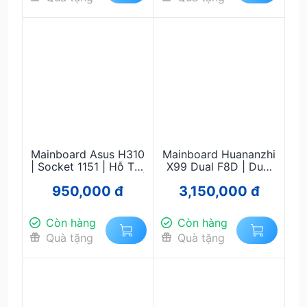
Mainboard Asus H310
Mainboard Huananzhi
| Socket 1151 | Hỗ Trợ
X99 Dual F8D | Dual
Intel Gen 8/9 | DDR4 |
Socket 2011-3 | Hỗ
950,000 đ
3,150,000 đ
Micro-ATX | Bền Bỉ,
Trợ Xeon E5 V3/V4 |
Giá Tốt
DDR4 ECC |
Workstation Siêu
Còn hàng
Còn hàng
Mạnh
Quà tặng
Quà tặng