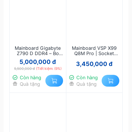
Mainboard Gigabyte
Mainboard VSP X99
Z790 D DDR4 – Bo
Q8M Pro | Socket
Mạch Chủ Gaming
2011-3 | Hỗ Trợ Intel
5,000,000 đ
3,450,000 đ
Intel Gen 12/13/14
Xeon E5 V3/V4 |
5,500,000 đ
Hiệu Năng Cao
(Tiết kiệm: (9%)
DDR4 ECC | Gaming
& Workstation Giá Rẻ
Còn hàng
Còn hàng
Quà tặng
Quà tặng