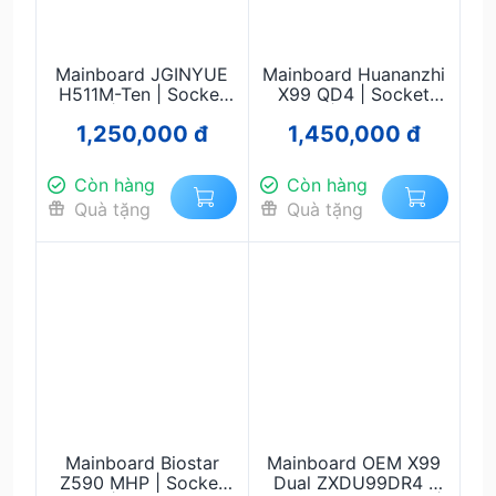
Mainboard JGINYUE
Mainboard Huananzhi
H511M-Ten | Socket
X99 QD4 | Socket
1200 | Hỗ Trợ Intel
2011-3 | Hỗ Trợ Intel
1,250,000 đ
1,450,000 đ
Gen 10/11 | DDR4 |
Xeon E5 V3/V4 |
M.2 NVMe | Micro-
DDR4 ECC | Gaming
ATX Giá Rẻ
& Workstation Giá Rẻ
Còn hàng
Còn hàng
Quà tặng
Quà tặng
Mainboard Biostar
Mainboard OEM X99
Z590 MHP | Socket
Dual ZXDU99DR4 |