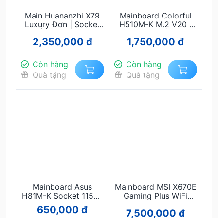
Main Huananzhi X79
Mainboard Colorful
Luxury Đơn | Socket
H510M-K M.2 V20 |
2011 | Hỗ Trợ Xeon E5
Socket 1200 | Hỗ Trợ
2,350,000 đ
1,750,000 đ
| DDR3 | Gaming &
Intel Gen 10/11 | DDR4
Workstation Giá Rẻ
| Micro-ATX Giá Tốt
Còn hàng
Còn hàng
Quà tặng
Quà tặng
Mainboard Asus
Mainboard MSI X670E
H81M-K Socket 1150 |
Gaming Plus WiFi
Hỗ Trợ Intel Gen 4 |
DDR5 – Gaming đỉnh
650,000 đ
7,500,000 đ
DDR3 | Micro-ATX |
cao, PCIe 5.0, hỗ trợ