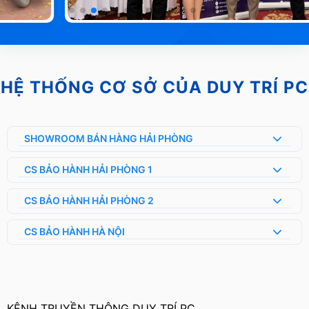
HỆ THỐNG CƠ SỞ CỦA DUY TRÍ PC
SHOWROOM BÁN HÀNG HẢI PHÒNG
CS BẢO HÀNH HẢI PHÒNG 1
CS BẢO HÀNH HẢI PHÒNG 2
CS BẢO HÀNH HÀ NỘI
KÊNH TRUYỀN THÔNG DUY TRÍ PC