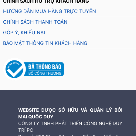
CHÍNH SÁCH HỖ TRỢ KHÁCH HÀNG
HƯỚNG DẪN MUA HÀNG TRỰC TUYẾN
CHÍNH SÁCH THANH TOÁN
GÓP Ý, KHIẾU NẠI
BẢO MẬT THÔNG TIN KHÁCH HÀNG
WEBSITE ĐƯỢC SỞ HỮU VÀ QUẢN LÝ BỞI
MAI QUỐC DUY
CÔNG TY TNHH PHÁT TRIỂN CÔNG NGHỆ DUY
TRÍ PC