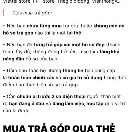
Viettel store, FPT store, Thegioididong, VienthongA…
Tips mua trả góp:
– Nếu bạn
chưa từng mua
trả góp hoặc
không còn nợ
hồ sơ trả góp
nào thì là một
lợi thế
.
– Nếu bạn đã
từng trả góp với một hồ sơ đẹp
(thanh
toán đầy đủ, không đóng trễ tiền…) sẽ làm
tăng khả
năng đậu
hồ sơ của bạn.
– Đảm bảo toàn bộ những
thông tin
bạn cung cấp
là
hoàn toàn chính xác
và
có giá trị sử dụng
trong thời
điểm bạn thực hiện hồ sơ trả góp.
– Cần
chuẩn bị trước 2 số điện thoại
người thân biết
rõ
bạn đang ở đâu
và
đang làm việc, học tập
gì ở vị trí
nào là được.
MUA TRẢ GÓP QUA THẺ