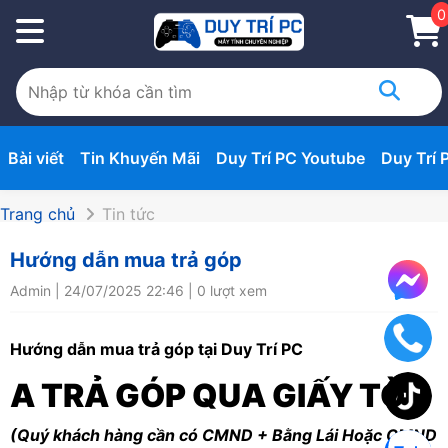
0
Bài viết
Tin Khuyến Mãi
Duy Trí PC Youtube
Duy Trí 
Trang chủ
Tin tức
Hướng dẫn mua trả góp
Admin | 24/07/2025 22:46 | 0 lượt xem
Hướng dẫn mua trả góp tại Duy Trí PC
A TRẢ GÓP QUA GIẤY TỜ
(Quý khách hàng cần có CMND + Bằng Lái Hoặc CMND