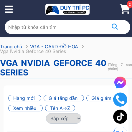
0
Trang chủ
VGA - CARD ĐỒ HỌA
Vga Nvidia Geforce 40 Series
VGA NVIDIA GEFORCE 40
(Tổng 7 sản
phẩm)
SERIES
Hàng mới
Giá tăng dần
Giá giảm dần
Xem nhiều
Tên A->Z