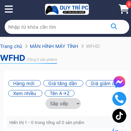
0
Trang chủ
MÀN HÌNH MÁY TÍNH
WFHD
WFHD
(Tổng 0 sản phẩm)
Hàng mới
Giá tăng dần
Giá giảm dần
Xem nhiều
Tên A->Z
Hiển thị 1 - 0 trong tổng số 0 sản phẩm