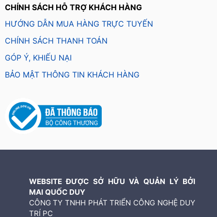
CHÍNH SÁCH HỖ TRỢ KHÁCH HÀNG
HƯỚNG DẪN MUA HÀNG TRỰC TUYẾN
CHÍNH SÁCH THANH TOÁN
GÓP Ý, KHIẾU NẠI
BẢO MẬT THÔNG TIN KHÁCH HÀNG
WEBSITE ĐƯỢC SỞ HỮU VÀ QUẢN LÝ BỞI
MAI QUỐC DUY
CÔNG TY TNHH PHÁT TRIỂN CÔNG NGHỆ DUY
TRÍ PC