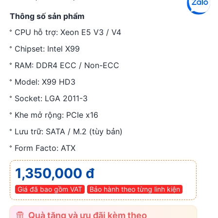
Thông số sản phẩm
CPU hỗ trợ: Xeon E5 V3 / V4
Chipset: Intel X99
RAM: DDR4 ECC / Non-ECC
Model: X99 HD3
Socket: LGA 2011-3
Khe mở rộng: PCIe x16
Lưu trữ: SATA / M.2 (tùy bản)
Form Facto: ATX
1,350,000 đ
Giá đã bao gồm VAT
Bảo hành theo từng linh kiện
Quà tặng và ưu đãi kèm theo