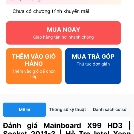
- Chưa có chương trình khuyến mãi
MUA NGAY
Giao hàng tận nơi nhanh chóng
THÊM VÀO GIỎ
MUA TRẢ GÓP
HÀNG
Thủ tục đơn giản
Thêm vào giỏ để chọn
tiếp
Thông số kỹ thuật
Danh sách cơ sở
Mô tả
Đánh giá Mainboard X99 HD3 |
Socket 2011-3 | Hỗ Trợ Intel Xeon