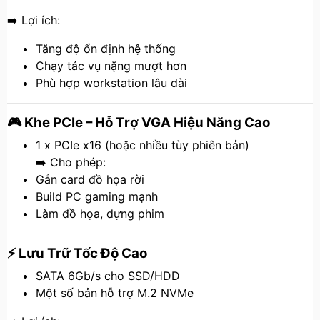
➡️ Lợi ích:
Tăng độ ổn định hệ thống
Chạy tác vụ nặng mượt hơn
Phù hợp workstation lâu dài
🎮 Khe PCIe – Hỗ Trợ VGA Hiệu Năng Cao
1 x PCIe x16 (hoặc nhiều tùy phiên bản)
➡️ Cho phép:
Gắn card đồ họa rời
Build PC gaming mạnh
Làm đồ họa, dựng phim
⚡ Lưu Trữ Tốc Độ Cao
SATA 6Gb/s cho SSD/HDD
Một số bản hỗ trợ M.2 NVMe