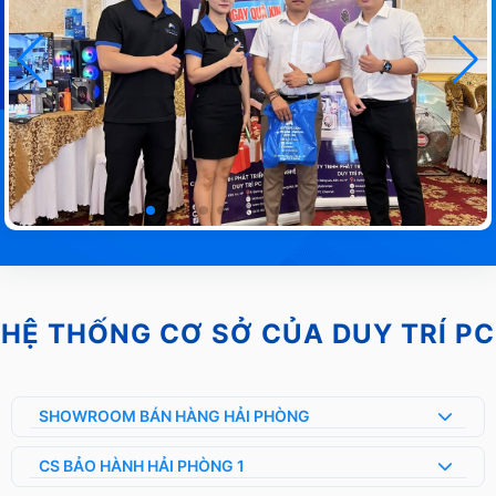
HỆ THỐNG CƠ SỞ CỦA DUY TRÍ PC
SHOWROOM BÁN HÀNG HẢI PHÒNG
CS BẢO HÀNH HẢI PHÒNG 1