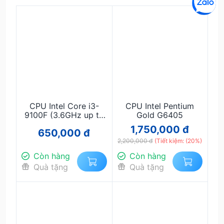
CPU Intel Core i3-
CPU Intel Pentium
9100F (3.6GHz up to
Gold G6405
4.2GHz, 4 Nhân 4
1,750,000 đ
650,000 đ
Luồng, LGA 1151) - Bộ
vi xử lý chuyên game
2,200,000 đ
(Tiết kiệm: (20%)
giá rẻ, CPU Intel i3
Còn hàng
Còn hàng
9100F chính hãng
Quà tặng
Quà tặng
chuẩn SEO