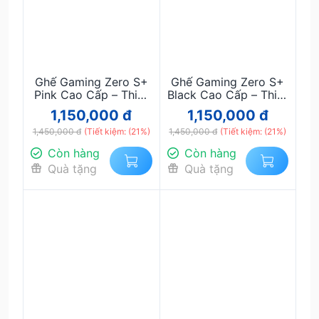
Ghế Gaming Zero S+
Ghế Gaming Zero S+
Pink Cao Cấp – Thiết
Black Cao Cấp – Thiết
Kế Công Thái Học,
Kế Công Thái Học,
1,150,000 đ
1,150,000 đ
Đệm Dày Êm Ái, Ngả
Đệm Dày Êm Ái, Ngả
1,450,000 đ
Lưng 180°, Ghế Chơi
(Tiết kiệm: (21%)
1,450,000 đ
Lưng 180°, Ghế Chơi
(Tiết kiệm: (21%)
Game Chuyên Nghiệp
Game Chuyên Nghiệp
Còn hàng
Còn hàng
(Copy)
Quà tặng
Quà tặng