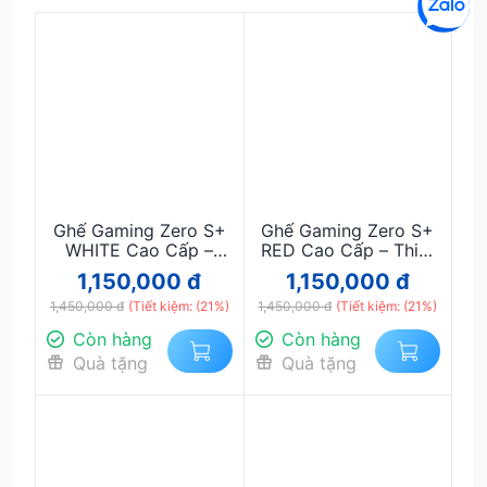
Ghế Gaming Zero S+
Ghế Gaming Zero S+
WHITE Cao Cấp –
RED Cao Cấp – Thiết
Thiết Kế Công Thái
Kế Công Thái Học,
1,150,000 đ
1,150,000 đ
Học, Đệm Dày Êm Ái,
Đệm Dày Êm Ái, Ngả
1,450,000 đ
Ngả Lưng 180°, Ghế
(Tiết kiệm: (21%)
1,450,000 đ
Lưng 180°, Ghế Chơi
(Tiết kiệm: (21%)
Chơi Game Chuyên
Game Chuyên Nghiệp
Còn hàng
Còn hàng
Nghiệp (Copy) (Copy)
(Copy) (Copy)
Quà tặng
Quà tặng
(Copy)