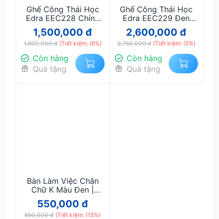
Ghế Công Thái Học
Ghế Công Thái Học
Edra EEC228 Chính
Edra EEC229 Đen
Hãng – Thiết Kế
Cao Cấp – Tựa Lưng
1,500,000 đ
2,600,000 đ
Ergonomic Chuẩn,
Lưới, Ngả Đa Góc,
1,600,000 đ
Tựa Lưng Lưới
(Tiết kiệm: (6%)
Chống Đau Lưng Hiệu
2,750,000 đ
(Tiết kiệm: (5%)
Thoáng Khí, Điều
Quả
Còn hàng
Còn hàng
Chỉnh Đa Điểm, Ngồi
Quà tặng
Quà tặng
Êm Suốt Ngày
Bàn Làm Việc Chân
Chữ K Màu Đen |
Thiết Kế Gaming Hiện
550,000 đ
Đại, Chắc Chắn | Giá
650,000 đ
(Tiết kiệm: (15%)
Rẻ