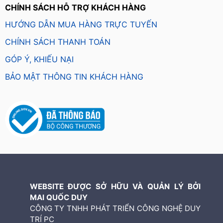
CHÍNH SÁCH HỖ TRỢ KHÁCH HÀNG
HƯỚNG DẪN MUA HÀNG TRỰC TUYẾN
CHÍNH SÁCH THANH TOÁN
GÓP Ý, KHIẾU NẠI
BẢO MẬT THÔNG TIN KHÁCH HÀNG
WEBSITE ĐƯỢC SỞ HỮU VÀ QUẢN LÝ BỞI
MAI QUỐC DUY
CÔNG TY TNHH PHÁT TRIỂN CÔNG NGHỆ DUY
TRÍ PC