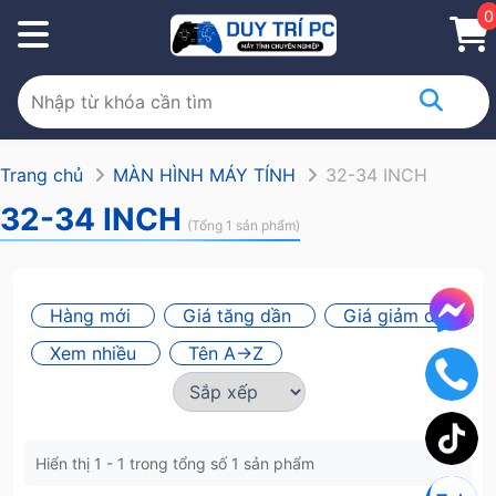
0
Trang chủ
MÀN HÌNH MÁY TÍNH
32-34 INCH
32-34 INCH
(Tổng 1 sản phẩm)
Hàng mới
Giá tăng dần
Giá giảm dần
Xem nhiều
Tên A->Z
Hiển thị 1 - 1 trong tổng số 1 sản phẩm