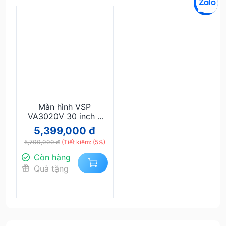
Màn hình VSP
VA3020V 30 inch –
WFHD VA, 200Hz,
5,399,000 đ
1ms, màn cong – Siêu
5,700,000 đ
rộng, siêu mượt cho
(Tiết kiệm: (5%)
game thủ
Còn hàng
Quà tặng