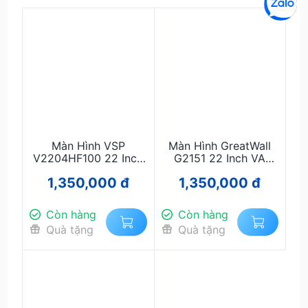
Màn Hình VSP
Màn Hình GreatWall
V2204HF100 22 Inch
G2151 22 Inch VA
VA 100Hz Full HD –
100Hz Full HD – Thiết
1,350,000 đ
1,350,000 đ
Thiết Kế Phẳng, Giá
Kế Đen Phẳng, Giá Rẻ
Rẻ Cho Văn Phòng
Còn hàng
Còn hàng
Quà tặng
Quà tặng