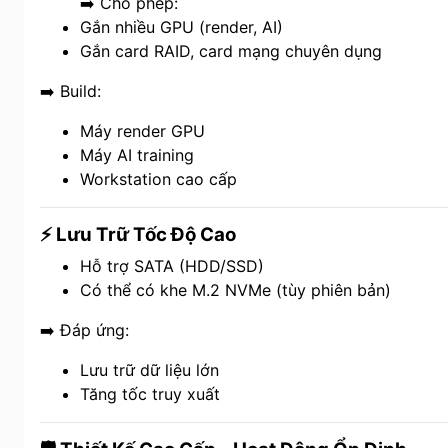
➡️ Cho phép:
Gắn nhiều GPU (render, AI)
Gắn card RAID, card mạng chuyên dụng
➡️ Build:
Máy render GPU
Máy AI training
Workstation cao cấp
⚡ Lưu Trữ Tốc Độ Cao
Hỗ trợ SATA (HDD/SSD)
Có thể có khe M.2 NVMe (tùy phiên bản)
➡️ Đáp ứng:
Lưu trữ dữ liệu lớn
Tăng tốc truy xuất