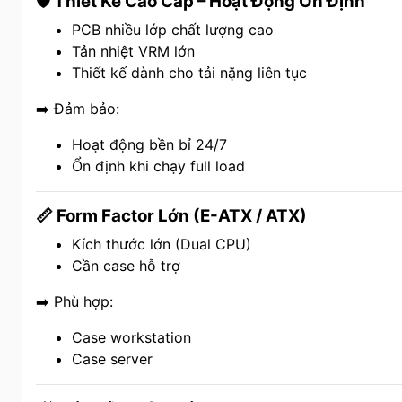
🛡️ Thiết Kế Cao Cấp – Hoạt Động Ổn Định
PCB nhiều lớp chất lượng cao
Tản nhiệt VRM lớn
Thiết kế dành cho tải nặng liên tục
➡️ Đảm bảo:
Hoạt động bền bỉ 24/7
Ổn định khi chạy full load
📏 Form Factor Lớn (E-ATX / ATX)
Kích thước lớn (Dual CPU)
Cần case hỗ trợ
➡️ Phù hợp:
Case workstation
Case server