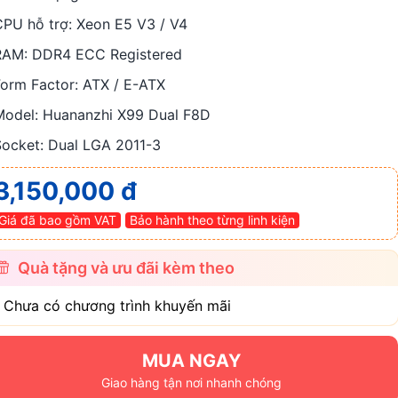
CPU hỗ trợ: Xeon E5 V3 / V4
RAM: DDR4 ECC Registered
Form Factor: ATX / E-ATX
Model: Huananzhi X99 Dual F8D
Socket: Dual LGA 2011-3
3,150,000 đ
Giá đã bao gồm VAT
Bảo hành theo từng linh kiện
Quà tặng và ưu đãi kèm theo
- Chưa có chương trình khuyến mãi
MUA NGAY
Giao hàng tận nơi nhanh chóng