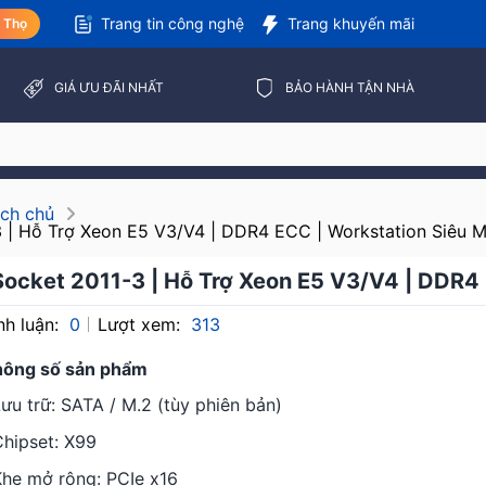
Trang tin công nghệ
Trang khuyến mãi
ú Thọ
GIÁ ƯU ĐÃI NHẤT
BẢO HÀNH TẬN NHÀ
ch chủ
 | Hỗ Trợ Xeon E5 V3/V4 | DDR4 ECC | Workstation Siêu 
Socket 2011-3 | Hỗ Trợ Xeon E5 V3/V4 | DDR4
nh luận:
0
Lượt xem:
313
hông số sản phẩm
ưu trữ: SATA / M.2 (tùy phiên bản)
Chipset: X99
Khe mở rộng: PCIe x16