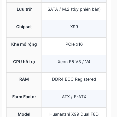
Lưu trữ
SATA / M.2 (tùy phiên bản)
Chipset
X99
Khe mở rộng
PCIe x16
CPU hỗ trợ
Xeon E5 V3 / V4
RAM
DDR4 ECC Registered
Form Factor
ATX / E-ATX
Model
Huananzhi X99 Dual F8D