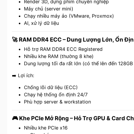
Render 3D, dựng phim chuyên nghiệp
Máy chủ (server mini)
Chạy nhiều máy ảo (VMware, Proxmox)
AI, xử lý dữ liệu
🚀 RAM DDR4 ECC – Dung Lượng Lớn, Ổn Địn
Hỗ trợ RAM DDR4 ECC Registered
Nhiều khe RAM (thường 8 khe)
Dung lượng tối đa rất lớn (có thể lên đến 128G
➡️ Lợi ích:
Chống lỗi dữ liệu (ECC)
Chạy hệ thống ổn định 24/7
Phù hợp server & workstation
🎮 Khe PCIe Mở Rộng – Hỗ Trợ GPU & Card 
Nhiều khe PCIe x16