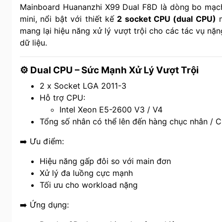
Mainboard Huananzhi X99 Dual F8D là dòng bo mạch
mini, nổi bật với thiết kế
2 socket CPU (dual CPU)
m
mang lại hiệu năng xử lý vượt trội cho các tác vụ nặ
dữ liệu.
⚙️ Dual CPU – Sức Mạnh Xử Lý Vượt Trội
2 x Socket LGA 2011-3
Hỗ trợ CPU:
Intel Xeon E5-2600 V3 / V4
Tổng số nhân có thể lên đến hàng chục nhân / 
➡️ Ưu điểm:
Hiệu năng gấp đôi so với main đơn
Xử lý đa luồng cực mạnh
Tối ưu cho workload nặng
➡️ Ứng dụng: