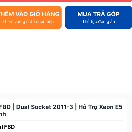
THÊM VÀO GIỎ HÀNG
MUA TRẢ GÓP
Thêm vào giỏ để chọn tiếp
Thủ tục đơn giản
8D | Dual Socket 2011-3 | Hỗ Trợ Xeon E5
nh
l F8D