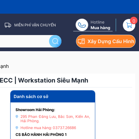
0
Hotline
MIỄN PHÍ VẬN CHUYỂN
Mua hàng
Xây Dựng Cấu Hình
Mạnh
 ECC | Workstation Siêu Mạnh
Danh sách cơ sở
Showroom Hải Phòng:
295 Phan Đăng Lưu, Bắc Sơn, Kiến An,
Hải Phòng.
Hotline mua hàng: 03737.26686
CS BẢO HÀNH HẢI PHÒNG 1