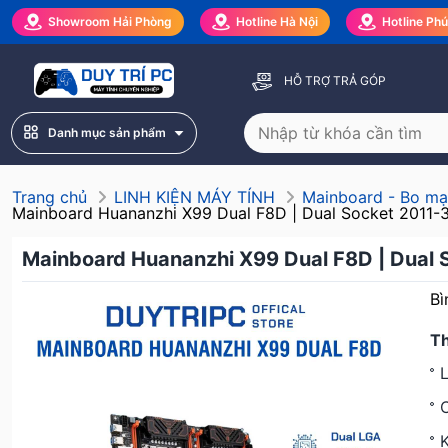
Showroom Hải Phòng
Hotline Hà Nội
Hotline Ph
HỖ TRỢ TRẢ GÓP
Danh mục sản phẩm
Trang chủ
LINH KIỆN MÁY TÍNH
Mainboard - Bo mạ
Mainboard Huananzhi X99 Dual F8D | Dual Socket 2011-3
Mainboard Huananzhi X99 Dual F8D | Dual 
Bì
T
L