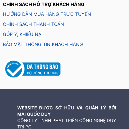
CHÍNH SÁCH HỖ TRỢ KHÁCH HÀNG
HƯỚNG DẪN MUA HÀNG TRỰC TUYẾN
CHÍNH SÁCH THANH TOÁN
GÓP Ý, KHIẾU NẠI
BẢO MẬT THÔNG TIN KHÁCH HÀNG
WEBSITE ĐƯỢC SỞ HỮU VÀ QUẢN LÝ BỞI
MAI QUỐC DUY
CÔNG TY TNHH PHÁT TRIỂN CÔNG NGHỆ DUY
TRÍ PC