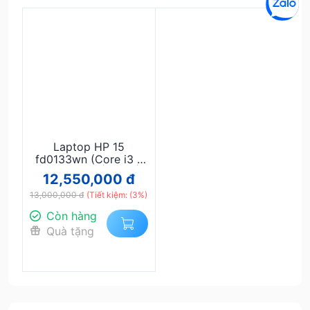
Laptop HP 15
fd0133wn (Core i3 -
1315 256GB| 16GB|
12,550,000 đ
15.6 FHD Win 11
13,000,000 đ
Natura Silver) FV
(Tiết kiệm: (3%)
Còn hàng
Quà tặng