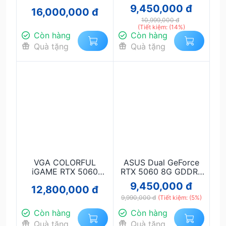
16GB Twin Edge –
8GB-V
9,450,000 đ
16,000,000 đ
Card Màn Hình
Gaming AI Hiệu Năng
10,999,000 đ
(Tiết kiệm: (14%)
Cao
Còn hàng
Còn hàng
Quà tặng
Quà tặng
VGA COLORFUL
ASUS Dual GeForce
iGAME RTX 5060
RTX 5060 8G GDDR7
Ultra White 8GB 3 Fan
OC
9,450,000 đ
12,800,000 đ
– Card Màn Hình
Gaming Hiệu Năng
9,990,000 đ
(Tiết kiệm: (5%)
Cao, Thiết Kế White
Còn hàng
Còn hàng
Build Cao Cấp
Quà tặng
Quà tặng