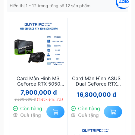
Hiển thị 1 - 12 trong tổng số 12 sản phẩm
Card Màn Hình MSI
Card Màn Hình ASUS
GeForce RTX 5050
Dual GeForce RTX
8GB GDDR6 Chính
5060 Ti 16GB GDDR7
7,900,000 đ
16,800,000 đ
Hãng – Hiệu Năng AI
OC Edition
Mạnh Mẽ, Ray Tracing
8,500,000 đ
(Tiết kiệm: (7%)
Thế Hệ Mới, DLSS 4,
Còn hàng
Còn hàng
Gaming Full HD & 2K
Quà tặng
Quà tặng