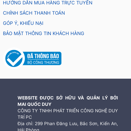
HƯỚNG DẪN MUA HÀNG TRỰC TUYẾN
CHÍNH SÁCH THANH TOÁN
GÓP Ý, KHIẾU NẠI
BẢO MẬT THÔNG TIN KHÁCH HÀNG
WEBSITE ĐƯỢC SỞ HỮU VÀ QUẢN LÝ BỞI
MAI QUỐC DUY
CÔNG TY TNHH PHÁT TRIỂN CÔNG NGHỆ DUY
TRÍ PC
Địa chỉ: 299 Phan Đăng Lưu, Bắc Sơn, Kiến An,
Hải Phòng.