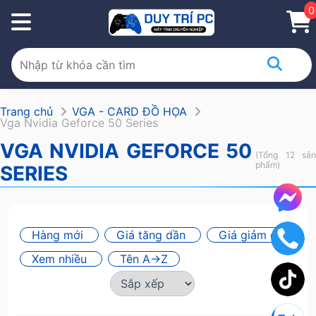
0
Trang chủ
VGA - CARD ĐỒ HỌA
Vga Nvidia Geforce 50 Series
VGA NVIDIA GEFORCE 50
(Tổng 12 sản
phẩm)
SERIES
Hàng mới
Giá tăng dần
Giá giảm dần
Xem nhiều
Tên A->Z