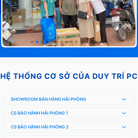
HỆ THỐNG CƠ SỞ CỦA DUY TRÍ PC
SHOWROOM BÁN HÀNG HẢI PHÒNG
CS BẢO HÀNH HẢI PHÒNG 1
CS BẢO HÀNH HẢI PHÒNG 2