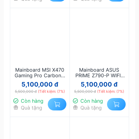
Mainboard MSI X470
Mainboard ASUS
Gaming Pro Carbon –
PRIME Z790-P WIFI-
Hiệu năng mạnh, RGB
CSM DDR5 – Hiệu
5,100,000 đ
5,100,000 đ
Mystic Light, hỗ trợ
năng mạnh, WiFi 6, hỗ
5,500,000 đ
Ryzen đa nhiệm
(Tiết kiệm: (7%)
5,500,000 đ
trợ Intel Gen 12–14
(Tiết kiệm: (7%)
Còn hàng
Còn hàng
Quà tặng
Quà tặng