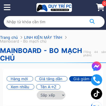
0
Trang chủ
LINH KIỆN MÁY TÍNH
Mainboard - Bo mạch chủ
MAINBOARD - BO MẠCH
(Tổng 44 sản
phẩm)
CHỦ
Hàng mới
Giá tăng dần
Giá giảm dần
Xem nhiều
Tên A->Z