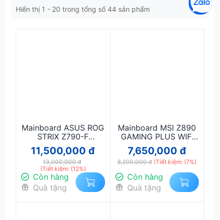
Hiển thị 1 - 20 trong tổng số 44 sản phẩm
Mainboard ASUS ROG
Mainboard MSI Z890
STRIX Z790-F
GAMING PLUS WIFI
GAMING WIFI DDR5 –
DDR5 – Gaming mạnh
11,500,000 đ
7,650,000 đ
Hiệu năng đỉnh cao,
mẽ, hỗ trợ Intel Gen
WiFi 6E, hỗ trợ Intel
13,000,000 đ
14/15, PCIe 5.0, WiFi 7,
8,200,000 đ
(Tiết kiệm: (7%)
(Tiết kiệm: (12%)
Gen 12–14
Thunderbolt 4
Còn hàng
Còn hàng
Quà tặng
Quà tặng