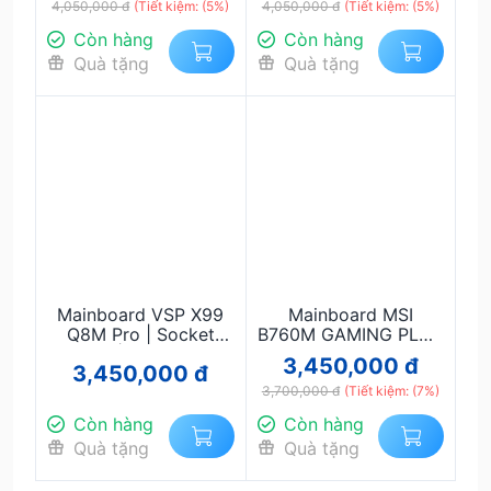
4,050,000 đ
Gen 12/13/14, DDR4,
(Tiết kiệm: (5%)
Bluetooth, hỗ trợ RAM
4,050,000 đ
(Tiết kiệm: (5%)
WiFi 6
DDR5
Còn hàng
Còn hàng
Quà tặng
Quà tặng
Mainboard VSP X99
Mainboard MSI
Q8M Pro | Socket
B760M GAMING PLUS
2011-3 | Hỗ Trợ Intel
WIFI DDR4 – Hiệu
3,450,000 đ
3,450,000 đ
Xeon E5 V3/V4 |
năng ổn định, WiFi +
DDR4 ECC | Gaming
3,700,000 đ
Bluetooth tích hợp
(Tiết kiệm: (7%)
& Workstation Giá Rẻ
Còn hàng
Còn hàng
Quà tặng
Quà tặng