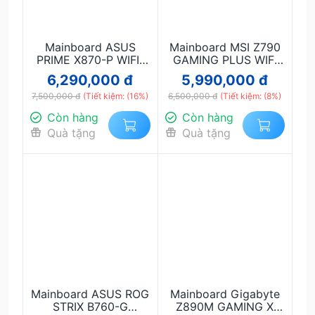
Mainboard ASUS
Mainboard MSI Z790
PRIME X870-P WIFI-
GAMING PLUS WIFI
CSM DDR5 – Socket
DDR5 – Hiệu năng
6,290,000 đ
5,990,000 đ
AM5, hỗ trợ Ryzen
mạnh mẽ, hỗ trợ Intel
7,500,000 đ
9000/7000, PCIe 5.0,
(Tiết kiệm: (16%)
6,500,000 đ
Gen 12–14, WiFi 6E
(Tiết kiệm: (8%)
WiFi 6E, hiệu năng
Còn hàng
Còn hàng
bền bỉ
Quà tặng
Quà tặng
Mainboard ASUS ROG
Mainboard Gigabyte
STRIX B760-G
Z890M GAMING X