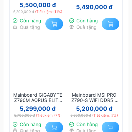
GAMING WIFI DDR5 –
DDR5 – Gaming mạnh
5,500,000 đ
5,490,000 đ
Hiệu năng gaming
mẽ, PCIe 5.0, hỗ trợ
6,200,000 đ
mạnh mẽ, WiFi 6,
(Tiết kiệm: (11%)
Intel Gen 14–15
chuẩn DDR5
Còn hàng
Còn hàng
Quà tặng
Quà tặng
Mainboard GIGABYTE
Mainboard MSI PRO
Z790M AORUS ELITE
Z790-S WIFI DDR5 –
AX DDR5 – mATX,
Hiệu năng mạnh mẽ,
5,299,000 đ
5,200,000 đ
LGA1700, DDR5, WiFi
hỗ trợ Intel Gen 12–14,
6E + Bluetooth + PCIe
5,700,000 đ
(Tiết kiệm: (7%)
5,600,000 đ
WiFi 6E
(Tiết kiệm: (7%)
5.0
Còn hàng
Còn hàng
Quà tặng
Quà tặng