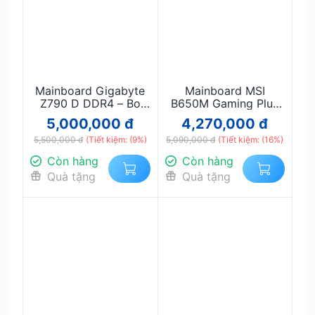
Mainboard Gigabyte
Mainboard MSI
Z790 D DDR4 – Bo
B650M Gaming Plus
Mạch Chủ Gaming
WiFi DDR5 – AM5,
5,000,000 đ
4,270,000 đ
Intel Gen 12/13/14
mATX, DDR5 256 GB,
5,500,000 đ
Hiệu Năng Cao
(Tiết kiệm: (9%)
5,090,000 đ
Wi-Fi 6E
(Tiết kiệm: (16%)
Còn hàng
Còn hàng
Quà tặng
Quà tặng