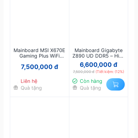
Mainboard MSI X670E
Mainboard Gigabyte
Gaming Plus WiFi
Z890 UD DDR5 – Hiệu
DDR5 – Gaming đỉnh
năng mạnh, hỗ trợ
6,600,000 đ
7,500,000 đ
cao, PCIe 5.0, hỗ trợ
Intel Gen 14–15, chuẩn
Ryzen 7000–8000
7,500,000 đ
DDR5
(Tiết kiệm: (12%)
Liên hệ
Còn hàng
Quà tặng
Quà tặng