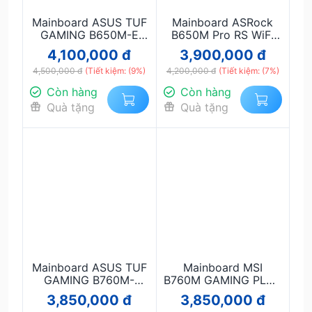
Mainboard ASUS TUF
Mainboard ASRock
GAMING B650M-E
B650M Pro RS WiFi
WIFI DDR5 – AM5,
DDR5 – AM5, mATX,
4,100,000 đ
3,900,000 đ
mATX, DDR5 192 GB,
DDR5, Wi-Fi 6E +
4,500,000 đ
WiFi 6, PCIe 5.0
(Tiết kiệm: (9%)
4,200,000 đ
2.5G LAN
(Tiết kiệm: (7%)
Còn hàng
Còn hàng
Quà tặng
Quà tặng
Mainboard ASUS TUF
Mainboard MSI
GAMING B760M-
B760M GAMING PLUS
PLUS WIFI D4 Chính
WIFI DDR5 – Hiệu
3,850,000 đ
3,850,000 đ
Hãng, Hỗ Trợ Intel
năng mạnh mẽ, WiFi +