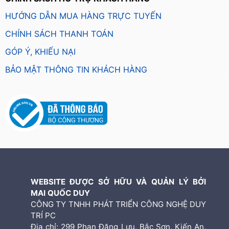
HƯỚNG DẪN MUA HÀNG TRỰC TUYẾN
CHÍNH SÁCH THANH TOÁN
GÓP Ý, KHIẾU NẠI
BẢO MẬT THÔNG TIN KHÁCH HÀNG
WEBSITE ĐƯỢC SỞ HỮU VÀ QUẢN LÝ BỞI
MAI QUỐC DUY
CÔNG TY TNHH PHÁT TRIỂN CÔNG NGHỆ DUY
TRÍ PC
Địa chỉ: 299 Phan Đăng Lưu, Bắc Sơn, Kiến An,