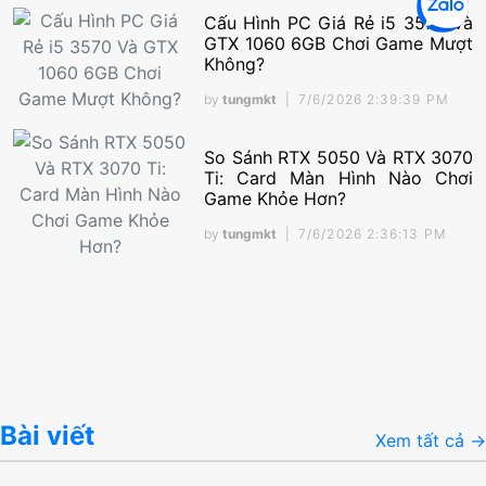
g?
Chơi G
Cấu Hình PC Giá Rẻ i5 3570 Và
GTX 1060 6GB Chơi Game Mượt
Khỏe Hơn?
Không?
tungmkt
by
tungmkt
|
7/6/2026 2:39:39 PM
7/6/2026 2:36:13 PM
So Sánh RTX 5050 Và RTX 3070
Đọc chi tiết
Ti: Card Màn Hình Nào Chơi
Game Khỏe Hơn?
by
tungmkt
|
7/6/2026 2:36:13 PM
Bài viết
Xem tất cả →