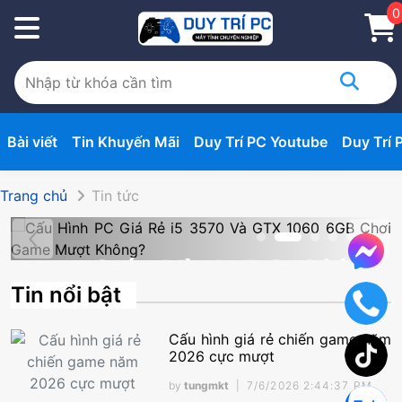
0
Bài viết
Tin Khuyến Mãi
Duy Trí PC Youtube
Duy Trí 
Trang chủ
Tin tức
C Giá
So Sánh 
Tin nổi bật
0 Và
5050 Và 
 6GB
3070 Ti: 
Cấu hình giá rẻ chiến game năm
2026 cực mượt
ame
Màn Hình 
by
tungmkt
|
7/6/2026 2:44:37 PM