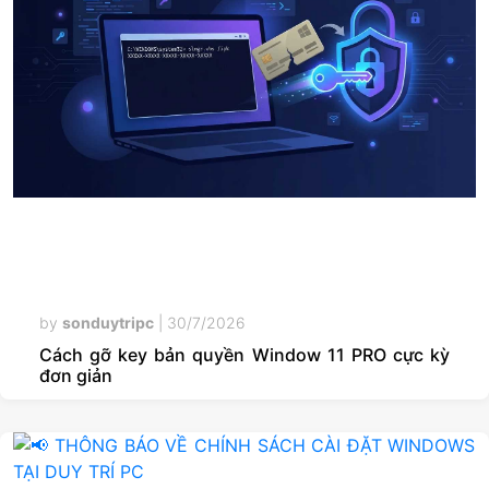
by
sonduytripc
|
30/7/2026
Cách gỡ key bản quyền Window 11 PRO cực kỳ
đơn giản