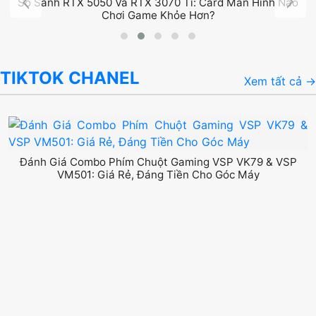
: Card Màn Hình Nào
CẤU HÌNH PC DƯỚI 3 TRIỆU CHIẾN G
Hơn?
CHIÊU TRÒ?
TIKTOK CHANEL
Xem tất cả →
ming VSP VK79 & VSP
CẤU HÌNH PC GAMING 15 TRI
ền Cho Góc Máy
VALORANT TẠI DUY T