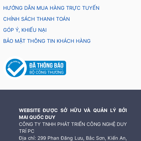
HƯỚNG DẪN MUA HÀNG TRỰC TUYẾN
CHÍNH SÁCH THANH TOÁN
GÓP Ý, KHIẾU NẠI
BẢO MẬT THÔNG TIN KHÁCH HÀNG
WEBSITE ĐƯỢC SỞ HỮU VÀ QUẢN LÝ BỞI
MAI QUỐC DUY
CÔNG TY TNHH PHÁT TRIỂN CÔNG NGHỆ DUY
TRÍ PC
Địa chỉ: 299 Phan Đăng Lưu, Bắc Sơn, Kiến An,