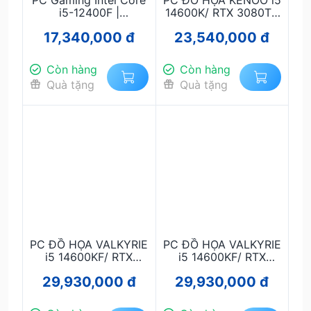
PC Gaming Intel Core
PC ĐỒ HỌA KENOO i5
i5-12400F |
14600K/ RTX 3080Ti/
Mainboard ASUS TUF
RAM 32G/ SSD 1TB
17,340,000 đ
23,540,000 đ
B760 | RAM 16GB |
RTX 2060 Super 8GB
| SSD 512GB | Nguồn
Còn hàng
Còn hàng
650W - Chiến Game,
Quà tặng
Quà tặng
Thiết Kế Đồ Họa,
Livestream
PC ĐỒ HỌA VALKYRIE
PC ĐỒ HỌA VALKYRIE
i5 14600KF/ RTX
i5 14600KF/ RTX
4060 8G/ RAM 16G/
4060 8G/ RAM 16G/
29,930,000 đ
29,930,000 đ
SSD 1TB
SSD 1TB