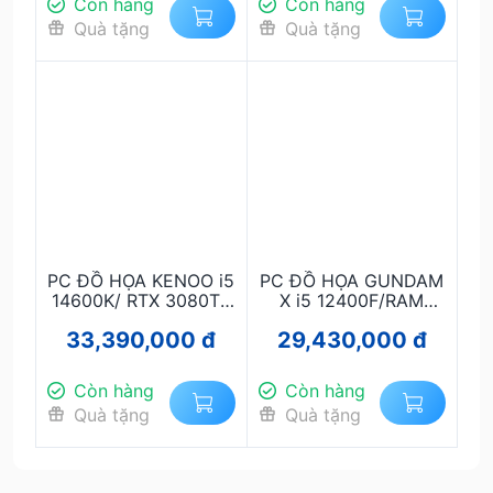
Còn hàng
Còn hàng
Quà tặng
Quà tặng
PC ĐỒ HỌA KENOO i5
PC ĐỒ HỌA GUNDAM
14600K/ RTX 3080Ti/
X i5 12400F/RAM
RAM 32G/ SSD 1TB
32G/ RTX 5060 8G/
33,390,000 đ
29,430,000 đ
SSD 1T
Còn hàng
Còn hàng
Quà tặng
Quà tặng