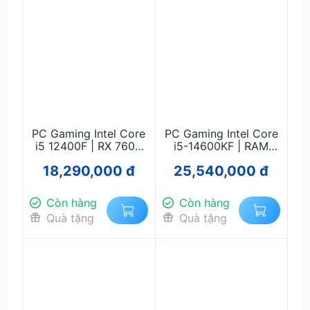
PC Gaming Intel Core
PC Gaming Intel Core
i5 12400F | RX 7600
i5-14600KF | RAM
8GB | RAM 16GB |
32GB | RTX 3050 6GB
18,290,000 đ
25,540,000 đ
SSD NVMe 512GB |
| SSD 1TB NVMe Gen4
MSI H610M DDR4 |
| Main B760 | Nguồn
Chiến Game Full HD
750W Chính Hãng
Còn hàng
Còn hàng
Quà tặng
Quà tặng