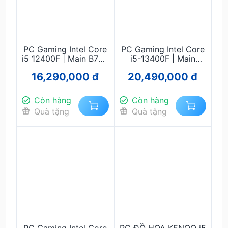
PC Gaming Intel Core
PC Gaming Intel Core
i5 12400F | Main B760
i5-13400F | Main
| RAM 16GB | RTX
B760 | RAM 32GB |
16,290,000 đ
20,490,000 đ
2060 SUPER 8GB |
RTX 3050 6GB | SSD
SSD NVMe 512GB |
NVMe 512GB | Nguồn
Nguồn 650W - Chiến
650W - Máy Tính
Còn hàng
Còn hàng
Game, Thiết Kế Đồ
Chơi Game, Thiết Kế
Quà tặng
Quà tặng
Họa Mượt Mà
Đồ Họa, Làm Việc Đa
Nhiệm