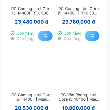
PC Gaming Intel Core
PC Gaming Intel Core
i5-14400F RTX 5060
i5-14400F | RTX 3060
8GB RAM 32GB SSD
12GB | RAM 32GB |
23,480,000 đ
23,780,000 đ
512GB Main B760
Main B760 | SSD
Nguồn 750W – Máy
512GB | Nguồn 750W
Tính Chơi Game, Đồ
Còn hàng
Còn hàng
Họa, Livestream
Quà tặng
Quà tặng
PC Gaming Intel Core
PC Văn Phòng Intel
i5-14400F | Main
Core i5-10400 | Main
B760 | RAM 32GB |
H510 | RAM 16GB |
28,530,000 đ
10,800,000 đ
GeForce RTX 5060
SSD 256GB | Nguồn