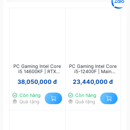
PC Gaming Intel Core
PC Gaming Intel Core
i5 14600KF | RTX
i5-12400F | Main
5060 Ti 16GB | RAM
B760 | RAM 32GB |
38,050,000 đ
23,440,000 đ
32GB | SSD NVMe
RTX 5060 8GB | SSD
512GB M.2 | Main
NVMe 512GB M.2 |
B760 | Nguồn 750W –
Nguồn 750W – Chiến
Còn hàng
Còn hàng
Chiến Game, Đồ Họa,
Game, Đồ Họa,
Quà tặng
Quà tặng
Streaming
Livestream