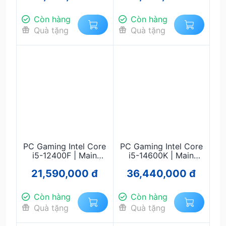
8GB | SSD 512GB
550W
NVMe | Nguồn 750W
Còn hàng
Còn hàng
- Chiến Game, Đồ
Quà tặng
Quà tặng
Họa, Streaming
PC Gaming Intel Core
PC Gaming Intel Core
i5-12400F | Main
i5-14600K | Main
B760 | RAM 16GB |
B760 | RAM 32GB |
21,590,000 đ
36,440,000 đ
RTX 5060 8GB | SSD
RTX 5060 Ti 16GB |
NVMe 512GB | Nguồn
SSD NVMe 1TB |
650W - Chiến Game,
Nguồn 750W – Chiến
Còn hàng
Còn hàng
Đồ Họa, Streaming
Game 2K, Đồ Họa,
Quà tặng
Quà tặng
Livestream