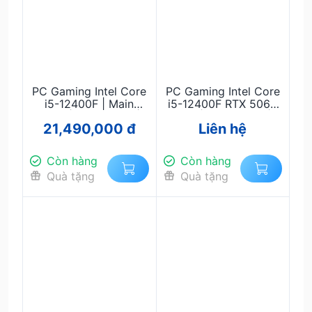
PC Gaming Intel Core
PC Gaming Intel Core
i5-12400F | Main
i5-12400F RTX 5060
B760 | RAM 32GB |
8GB | RAM 32GB |
21,490,000 đ
Liên hệ
RTX 3050 6GB | SSD
Main B760 | SSD
NVMe 512GB M.2 |
NVMe 512GB | Nguồn
Nguồn 650W – Chiến
650W – Chiến Game,
Còn hàng
Còn hàng
Game, Đồ Họa Full HD
Đồ Họa, Livestream
Quà tặng
Quà tặng
Mượt