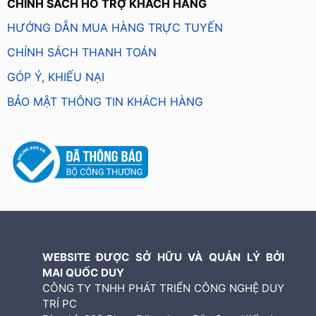
CHÍNH SÁCH HỖ TRỢ KHÁCH HÀNG
HƯỚNG DẪN MUA HÀNG TRỰC TUYẾN
CHÍNH SÁCH THANH TOÁN
GÓP Ý, KHIẾU NẠI
BẢO MẬT THÔNG TIN KHÁCH HÀNG
WEBSITE ĐƯỢC SỞ HỮU VÀ QUẢN LÝ BỞI
MAI QUỐC DUY
CÔNG TY TNHH PHÁT TRIỂN CÔNG NGHỆ DUY
TRÍ PC