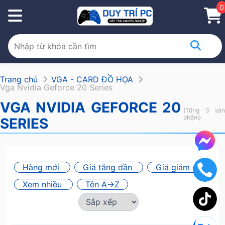
0
Trang chủ
VGA - CARD ĐỒ HỌA
Vga Nvidia Geforce 20 Series
VGA NVIDIA GEFORCE 20
(Tổng 3 sản
phẩm)
SERIES
Hàng mới
Giá tăng dần
Giá giảm dần
Xem nhiều
Tên A->Z