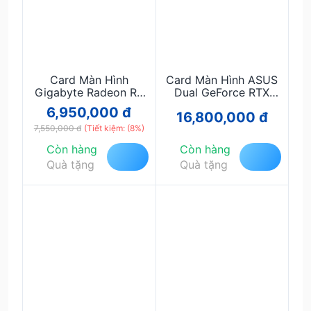
Card Màn Hình
Card Màn Hình ASUS
Gigabyte Radeon RX
Dual GeForce RTX
7600 GAMING OC
5060 Ti 16GB GDDR7
6,950,000 đ
16,800,000 đ
8GB GDDR6
OC Edition
7,550,000 đ
(Tiết kiệm: (8%)
Còn hàng
Còn hàng
Quà tặng
Quà tặng