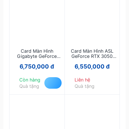
Card Màn Hình
Card Màn Hình ASL
Gigabyte GeForce
GeForce RTX 3050
RTX 3050 OC 6GB
8GB GDDR6 Graphics
6,750,000 đ
6,550,000 đ
GDDR6 Graphics Card
Card – Hiệu Năng Ổn
– Hiệu Năng Ổn Định,
Định, Ray Tracing,
OC Gaming, Ray
DLSS, Gaming Full HD
Còn hàng
Liên hệ
Tracing
Quà tặng
Quà tặng