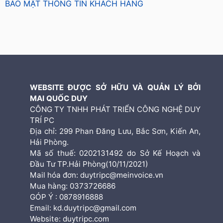
BẢO MẬT THÔNG TIN KHÁCH HÀNG
WEBSITE ĐƯỢC SỞ HỮU VÀ QUẢN LÝ BỞI
MAI QUỐC DUY
CÔNG TY TNHH PHÁT TRIỂN CÔNG NGHỆ DUY
TRÍ PC
Địa chỉ: 299 Phan Đăng Lưu, Bắc Sơn, Kiến An,
Hải Phòng.
Mã số thuế: 0202131492 do Sở Kế Hoạch và
Đầu Tư TP.Hải Phòng(10/11/2021)
Mail hóa đơn: duytripc@meinvoice.vn
Mua hàng: 0373726686
GÓP Ý : 0878916888
Email: kd.duytripc@gmail.com
Website: duytripc.com