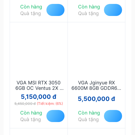
Trợ Ray Tracing &
Còn hàng
Còn hàng
DLSS
Quà tặng
Quà tặng
VGA MSI RTX 3050
VGA Jginyue RX
6GB OC Ventus 2X –
6600M 8GB GDDR6 –
Card Đồ Họa Gaming
Hiệu Năng Mạnh Mẽ,
5,150,000 đ
5,500,000 đ
Giá Tốt, Hỗ Trợ Ray
Giá Tốt, Chiến Game
5,450,000 đ
Tracing & DLSS
(Tiết kiệm: (6%)
Full HD Cực Đỉnh
Còn hàng
Còn hàng
Quà tặng
Quà tặng