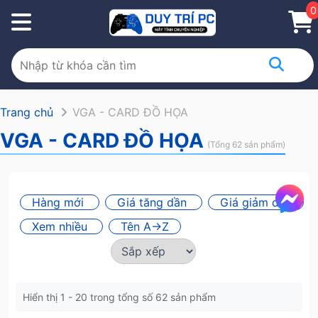
0
Trang chủ
VGA - CARD ĐỒ HỌA
VGA - CARD ĐỒ HỌA
(Tổng 62 sản phẩm)
Hàng mới
Giá tăng dần
Giá giảm dần
Xem nhiều
Tên A->Z
Hiển thị 1 - 20 trong tổng số 62 sản phẩm