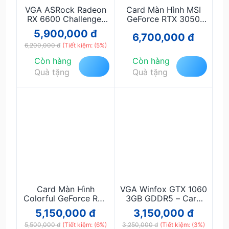
VGA ASRock Radeon
Card Màn Hình MSI
RX 6600 Challenger
GeForce RTX 3050
White 8GB GDDR6 |
VENTUS 2X XS 8G
5,900,000 đ
6,700,000 đ
Card Màn Hình
OC GDDR6 | VGA
6,200,000 đ
Gaming Full HD Hiệu
(Tiết kiệm: (5%)
Gaming 8GB Hiệu
Năng Cao
Năng Cao
Còn hàng
Còn hàng
Quà tặng
Quà tặng
Card Màn Hình
VGA Winfox GTX 1060
Colorful GeForce RTX
3GB GDDR5 – Card
3050 6GB V4 GDDR6
Màn Hình Giá Rẻ,
5,150,000 đ
3,150,000 đ
96-bit | Hiệu Năng
Chiến Game Full HD
5,500,000 đ
Gaming Full HD, Hỗ
(Tiết kiệm: (6%)
3,250,000 đ
Ổn Định
(Tiết kiệm: (3%)