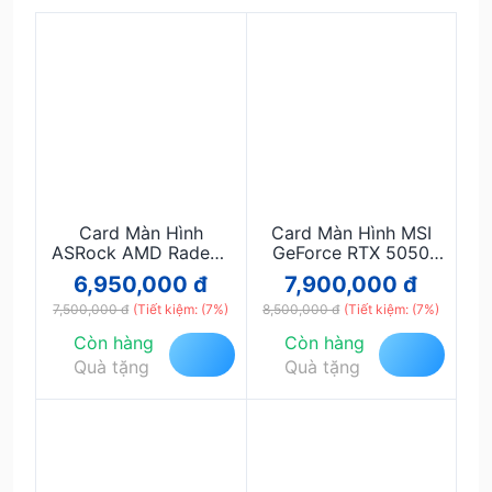
Card Màn Hình
Card Màn Hình MSI
ASRock AMD Radeon
GeForce RTX 5050
RX 7600 Challenger
8GB GDDR6 Chính
6,950,000 đ
7,900,000 đ
8GB OC (RX7600 CL
Hãng – Hiệu Năng AI
7,500,000 đ
8GO) Chính Hãng –
(Tiết kiệm: (7%)
Mạnh Mẽ, Ray Tracing
8,500,000 đ
(Tiết kiệm: (7%)
Hiệu Năng Gaming
Thế Hệ Mới, DLSS 4,
Còn hàng
Còn hàng
Full HD, RDNA 3, FSR
Gaming Full HD & 2K
Quà tặng
Quà tặng
3, DisplayPort 2.1