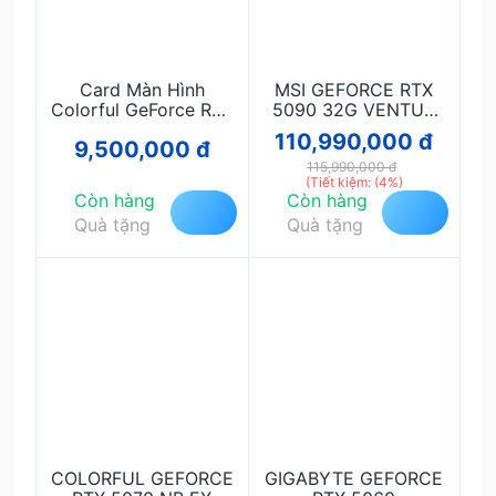
Card Màn Hình
MSI GEFORCE RTX
Colorful GeForce RTX
5090 32G VENTUS
3060 12GB Graphics
3X OC
110,990,000 đ
9,500,000 đ
Card – Hiệu Năng
Mạnh, Ray Tracing,
115,990,000 đ
(Tiết kiệm: (4%)
12GB GDDR6
Còn hàng
Còn hàng
Quà tặng
Quà tặng
COLORFUL GEFORCE
GIGABYTE GEFORCE