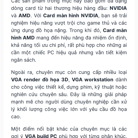
Các sản phẩm trong mục này bao gồm đa dạng
dòng card từ hai thương hiệu hàng đầu:
NVIDIA
và
AMD
. Với
Card màn hình NVIDIA
, bạn sẽ trải
nghiệm hiệu năng vượt trội cho game thủ và các
ứng dụng đồ họa nặng. Trong khi đó,
Card màn
hình AMD
mang đến hiệu năng đa nhiệm ổn định,
khả năng tối ưu chi phí, rất phù hợp cho những ai
cần một chiếc PC hiệu quả nhưng vẫn tiết kiệm
ngân sách.
Ngoài ra, chuyên mục còn cung cấp nhiều loại
VGA render đồ họa 3D
,
VGA workstation
dành
cho công việc thiết kế, dựng phim, kỹ thuật hoặc
nghiên cứu chuyên sâu. Đây là những giải pháp
mạnh mẽ cho người dùng chuyên nghiệp cần xử
lý khối lượng công việc lớn với yêu cầu đồ họa
cao.
Một điểm nổi bật khác của chuyên mục là các
gợi ý
VGA build PC
phù hợp với từng phân khúc.