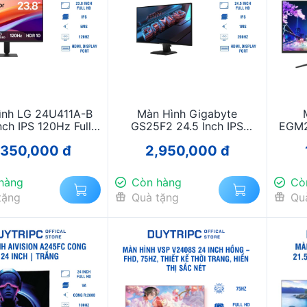
ình LG 24U411A-B
Màn Hình Gigabyte
nch IPS 120Hz Full
GS25F2 24.5 Inch IPS
EGM2
ính Hãng, Mượt Mà
200Hz Full HD – Đỉnh Cao
HD 
,350,000 đ
2,950,000 đ
i Khung Hình
Esport, Phản Hồi 1ms
Ch
hàng
Còn hàng
Cò
tặng
Quà tặng
Qu