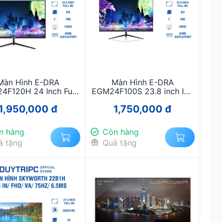
Màn Hình E-DRA
Màn Hình E-DRA
4F120H 24 Inch Full
EGM24F100S 23.8 inch IPS
120Hz – Mượt Mà,
100Hz FHD - Chính Hãng,
1,950,000 đ
1,750,000 đ
ính Hãng, Giá Rẻ
Giá Rẻ Nhất
n hàng
Còn hàng
à tặng
Quà tặng