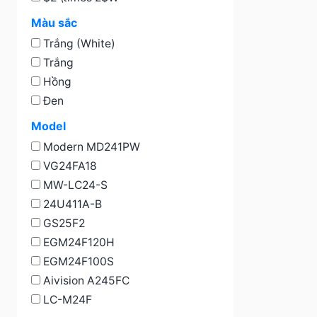
Màu sắc
Trắng (White)
Trắng
Hồng
Đen
Model
Modern MD241PW
VG24FA18
MW-LC24-S
24U411A-B
GS25F2
EGM24F120H
EGM24F100S
Aivision A245FC
LC-M24F