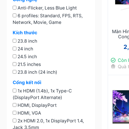
Anti-Flicker, Less Blue Light
6 profiles: Standard, FPS, RTS,
Network, Movie, Game
Màn Hì
Kích thước
Cong
23.8 inch
100Hz |
2
Văn
24 inch
24.5 inch
Còn 
21.5 inches
Quà 
23.8 inch (24 inch)
Cổng kết nối
1x HDMI (1.4b), 1x Type-C
(DisplayPort Alternate)
HDMI, DisplayPort
HDMI, VGA
2x HDMI 2.0, 1x DisplayPort 1.4,
Jack 3.5mm