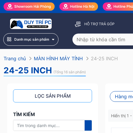
Showroom Hải Phòng
Hotline Hà Nội
Hotline Ph
HỖ TRỢ TRẢ GÓP
Danh mục sản phẩm
Trang chủ
MÀN HÌNH MÁY TÍNH
24-25 INCH
24-25 INCH
(Tổng 16 sản phẩm)
LỌC SẢN PHẨM
Hàng m
TÌM KIẾM
Hiển thị 1 