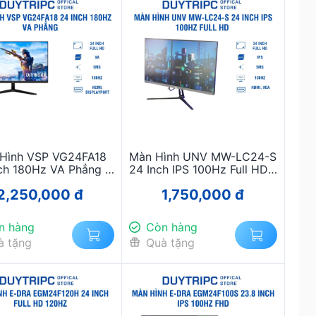
Hình VSP VG24FA18
Màn Hình UNV MW-LC24-S
ch 180Hz VA Phẳng –
24 Inch IPS 100Hz Full HD –
 Cao Gaming, Tốc Độ
Chính Hãng, Tràn Viền Siêu
2,250,000 đ
1,750,000 đ
Siêu Tốc
Mỏng
n hàng
Còn hàng
à tặng
Quà tặng