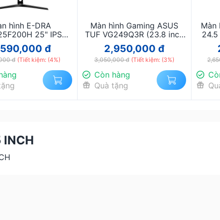
n hình E-DRA
Màn hình Gaming ASUS
Màn 
5F200H 25" IPS
TUF VG249Q3R (23.8 inch
24.5
200Hz
- IPS - FHD - 1ms - 180Hz)
,590,000 đ
2,950,000 đ
000 đ
(Tiết kiệm: (4%)
3,050,000 đ
(Tiết kiệm: (3%)
2,65
hàng
Còn hàng
Cò
tặng
Quà tặng
Qu
 INCH
NCH