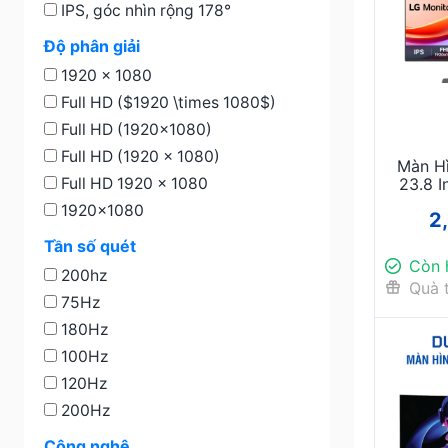
IPS, góc nhìn rộng 178°
Độ phân giải
1920 x 1080
Full HD ($1920 \times 1080$)
Full HD (1920x1080)
Full HD (1920 x 1080)
Màn H
23.8 I
Full HD 1920 × 1080
HD – Ch
1920x1080
2
Mọ
Tần số quét
Còn 
200hz
Quà 
75Hz
180Hz
100Hz
120Hz
200Hz
Công nghệ