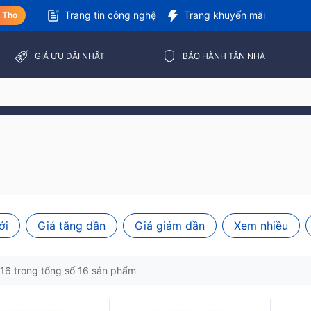
Trang tin công nghệ
Trang khuyến mãi
ú Thọ
GIÁ ƯU ĐÃI NHẤT
BẢO HÀNH TẬN NHÀ
ới
Giá tăng dần
Giá giảm dần
Xem nhiều
- 16 trong tổng số 16 sản phẩm