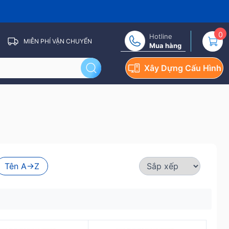
0
Hotline
MIỄN PHÍ VẬN CHUYỂN
Mua hàng
Xây Dựng Cấu Hình
Tên A->Z