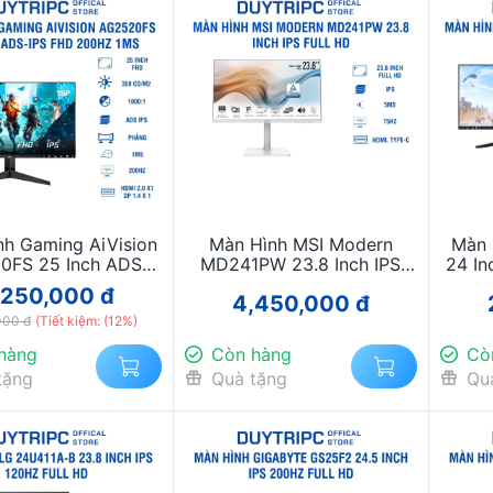
nh Gaming AiVision
Màn Hình MSI Modern
Màn 
0FS 25 Inch ADS-
MD241PW 23.8 Inch IPS
24 In
FHD 200Hz 1ms –
Full HD – Sắc Trắng Sang
Đỉnh
,250,000 đ
4,450,000 đ
 Game Siêu Mượt,
Trọng, Thiết Kế Công Thái
000 đ
nh Ảnh Sắc Nét
(Tiết kiệm: (12%)
Học
hàng
Còn hàng
Cò
tặng
Quà tặng
Qu