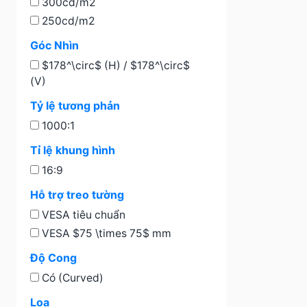
300cd/m2
250cd/m2
Góc Nhìn
$178^\circ$ (H) / $178^\circ$
(V)
Tỷ lệ tương phản
1000:1
Tỉ lệ khung hình
16:9
Hỗ trợ treo tường
VESA tiêu chuẩn
VESA $75 \times 75$ mm
Độ Cong
Có (Curved)
Loa