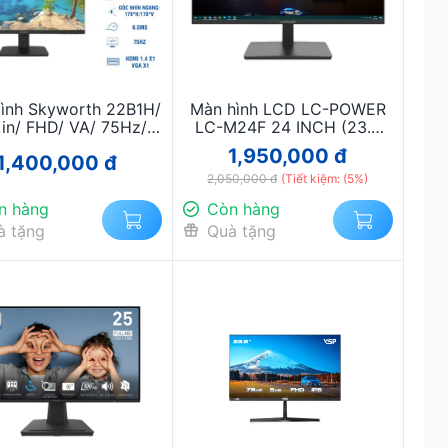
ình Skyworth 22B1H/
Màn hình LCD LC-POWER
 in/ FHD/ VA/ 75Hz/
LC-M24F 24 INCH (23.8
6.5ms
INCH/FHD/IPS/120HZ )
1,950,000 đ
1,400,000 đ
2,050,000 đ
(Tiết kiệm: (5%)
n hàng
Còn hàng
à tặng
Quà tặng