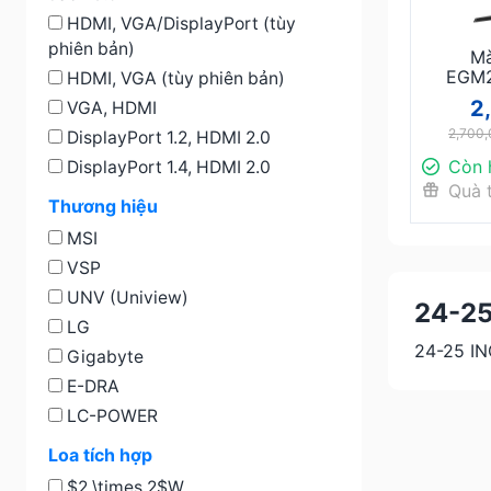
HDMI, VGA/DisplayPort (tùy
phiên bản)
Mà
EGM2
HDMI, VGA (tùy phiên bản)
2
VGA, HDMI
2,700,
DisplayPort 1.2, HDMI 2.0
Còn 
DisplayPort 1.4, HDMI 2.0
Quà 
Thương hiệu
MSI
VSP
UNV (Uniview)
24-25
LG
24-25 I
Gigabyte
E-DRA
LC-POWER
Loa tích hợp
$2 \times 2$W