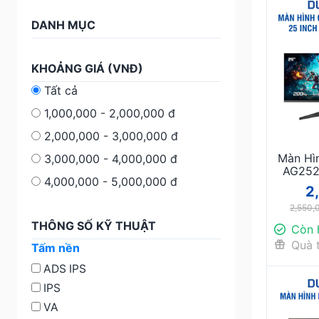
DANH MỤC
KHOẢNG GIÁ (VNĐ)
Tất cả
1,000,000 - 2,000,000 đ
2,000,000 - 3,000,000 đ
Màn Hì
3,000,000 - 4,000,000 đ
AG252
4,000,000 - 5,000,000 đ
IPS 
2
Chiến
2,550,
Hì
THÔNG SỐ KỸ THUẬT
Còn 
Quà 
Tấm nền
ADS IPS
IPS
VA