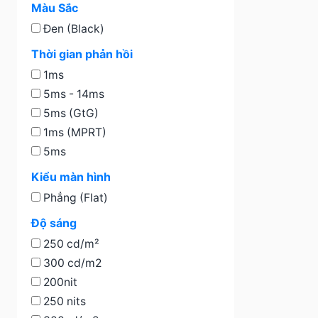
Màu Sắc
Đen (Black)
Thời gian phản hồi
1ms
5ms - 14ms
5ms (GtG)
1ms (MPRT)
5ms
Kiểu màn hình
Phẳng (Flat)
Độ sáng
250 cd/m²
300 cd/m2
200nit
250 nits