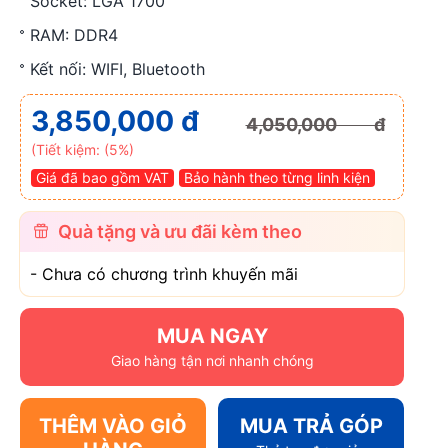
Socket: LGA 1700
RAM: DDR4
Kết nối: WIFI, Bluetooth
3,850,000 đ
4,050,000 đ
(Tiết kiệm: (5%)
Giá đã bao gồm VAT
Bảo hành theo từng linh kiện
Quà tặng và ưu đãi kèm theo
- Chưa có chương trình khuyến mãi
MUA NGAY
Giao hàng tận nơi nhanh chóng
THÊM VÀO GIỎ
MUA TRẢ GÓP