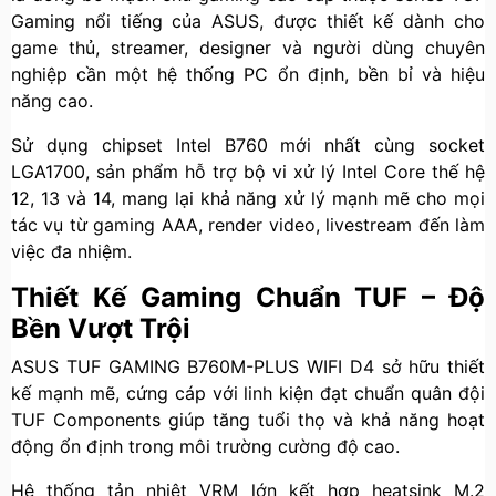
Gaming nổi tiếng của ASUS, được thiết kế dành cho
game thủ, streamer, designer và người dùng chuyên
nghiệp cần một hệ thống PC ổn định, bền bỉ và hiệu
năng cao.
Sử dụng chipset Intel B760 mới nhất cùng socket
LGA1700, sản phẩm hỗ trợ bộ vi xử lý Intel Core thế hệ
12, 13 và 14, mang lại khả năng xử lý mạnh mẽ cho mọi
tác vụ từ gaming AAA, render video, livestream đến làm
việc đa nhiệm.
Thiết Kế Gaming Chuẩn TUF – Độ
Bền Vượt Trội
ASUS TUF GAMING B760M-PLUS WIFI D4 sở hữu thiết
kế mạnh mẽ, cứng cáp với linh kiện đạt chuẩn quân đội
TUF Components giúp tăng tuổi thọ và khả năng hoạt
động ổn định trong môi trường cường độ cao.
Hệ thống tản nhiệt VRM lớn kết hợp heatsink M.2