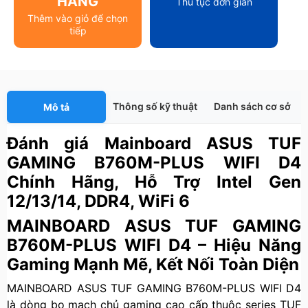
HÀNG
Thủ tục đơn giản
Thêm vào giỏ để chọn
tiếp
Thông số kỹ thuật
Danh sách cơ sở
Mô tả
Đánh giá Mainboard ASUS TUF
GAMING B760M-PLUS WIFI D4
Chính Hãng, Hỗ Trợ Intel Gen
12/13/14, DDR4, WiFi 6
MAINBOARD ASUS TUF GAMING
B760M-PLUS WIFI D4 – Hiệu Năng
Gaming Mạnh Mẽ, Kết Nối Toàn Diện
MAINBOARD ASUS TUF GAMING B760M-PLUS WIFI D4
là dòng bo mạch chủ gaming cao cấp thuộc series TUF