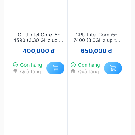
CPU Intel Core i5-
CPU Intel Core i5-
4590 (3.30 GHz up to
7400 (3.0GHz up to
3.70 GHz, 6MB
3.5GHz, 4 Nhân 4
400,000 đ
650,000 đ
Cache, 4 Cores 4
Luồng, LGA 1151) - Bộ
Threads, LGA 1150),
vi xử lý Intel i5 thế hệ
7 giá rẻ, CPU i5 7400
Còn hàng
Còn hàng
Tray chính hãng chuẩn
Quà tặng
Quà tặng
SEO