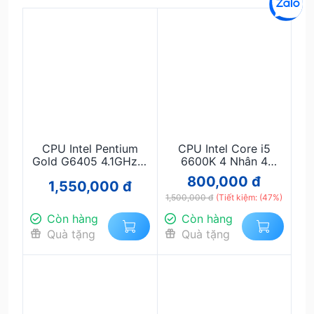
CPU Intel Pentium
CPU Intel Core i5
Gold G6405 4.1GHz 2
6600K 4 Nhân 4
Nhân 4 Luồng Socket
Luồng Turbo 3.9GHz
800,000 đ
1,550,000 đ
LGA1200 Chính Hãng
Socket 1151 – Hiệu
– Hiệu Năng Ổn Định
Năng Gaming Ổn Định
1,500,000 đ
(Tiết kiệm: (47%)
Cho Văn Phòng & Học
Còn hàng
Còn hàng
Tập
Quà tặng
Quà tặng