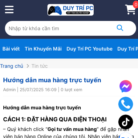
0
Bài viết
Tin Khuyến Mãi
Duy Trí PC Youtube
Duy Trí 
Trang chủ
Tin tức
Hướng dẫn mua hàng trực tuyến
Admin | 25/07/2025 16:09 | 0 lượt xem
Hướng dẫn mua hàng trực tuyến
CÁCH 1: ĐẶT HÀNG QUA ĐIỆN THOẠI
– Quý khách click “
Gọi tư vấn mua hàng
” để gặp nhân
viên bán hàng Online của chúng tôi. Nhân viên bán hàng