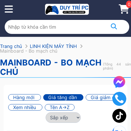
0
Trang chủ
LINH KIỆN MÁY TÍNH
Mainboard - Bo mạch chủ
MAINBOARD - BO MẠCH
(Tổng 44 sản
phẩm)
CHỦ
Hàng mới
Giá tăng dần
Giá giảm dần
Xem nhiều
Tên A->Z