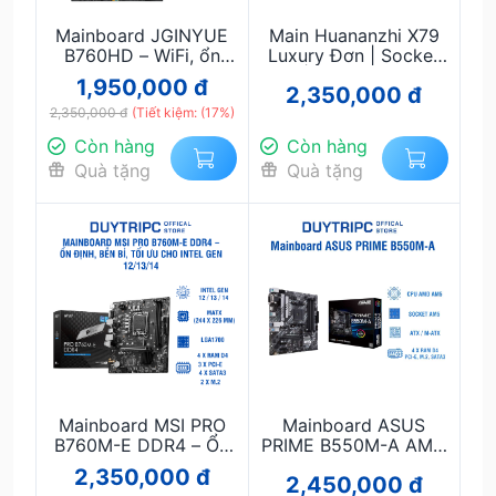
Mainboard JGINYUE
Main Huananzhi X79
B760HD – WiFi, ổn
Luxury Đơn | Socket
định cho Intel Gen
2011 | Hỗ Trợ Xeon E5
1,950,000 đ
2,350,000 đ
12/13/14
| DDR3 | Gaming &
2,350,000 đ
(Tiết kiệm: (17%)
Workstation Giá Rẻ
Còn hàng
Còn hàng
Quà tặng
Quà tặng
Mainboard MSI PRO
Mainboard ASUS
B760M-E DDR4 – Ổn
PRIME B550M-A AMD
định, bền bỉ, tối ưu
B550 Socket AM4
2,350,000 đ
2,450,000 đ
cho Intel Gen 12/13/14
DDR4 M.2 NVMe PCIe