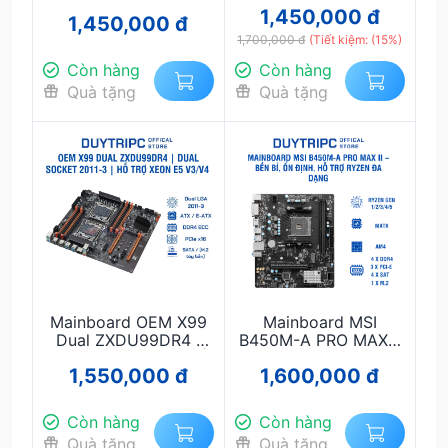
1700 | Hỗ Trợ Intel
định, bền bỉ, hỗ trợ
1,450,000 đ
1,450,000 đ
Gen 12/13 | DDR4 |
Ryzen đa dạng
M.2 NVMe | Giá Rẻ,
1,700,000 đ
(Tiết kiệm: (15%)
Ổn Định
Còn hàng
Còn hàng
Quà tặng
Quà tặng
Mainboard OEM X99
Mainboard MSI
Dual ZXDU99DR4 |
B450M-A PRO MAX II
Dual Socket 2011-3 |
– Bền bỉ, ổn định, hỗ
1,550,000 đ
1,600,000 đ
Hỗ Trợ Xeon E5
trợ Ryzen đa dạng
V3/V4 | DDR4 ECC |
Workstation Siêu
Còn hàng
Còn hàng
Mạnh
Quà tặng
Quà tặng