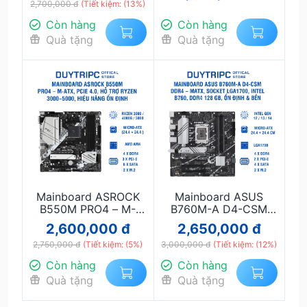
2,700,000 đ
(Tiết kiệm: (13%)
4.0 Chính Hãng
Còn hàng
Còn hàng
Quà tặng
Quà tặng
Mainboard ASROCK
Mainboard ASUS
B550M PRO4 – M-
B760M-A D4-CSM
ATX, PCIe 4.0, hỗ trợ
DDR4 – mATX, Socket
2,600,000 đ
2,650,000 đ
Ryzen 3000–5000,
LGA1700, Intel B760,
2,750,000 đ
hiệu năng ổn định
(Tiết kiệm: (5%)
DDR4 128 GB, ổn định
3,000,000 đ
(Tiết kiệm: (12%)
& bền
Còn hàng
Còn hàng
Quà tặng
Quà tặng