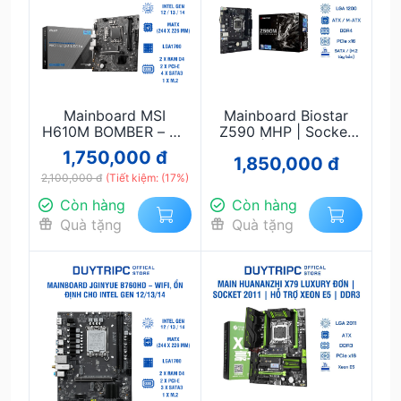
Mainboard MSI
Mainboard Biostar
H610M BOMBER – Ổn
Z590 MHP | Socket
định, hiệu năng mượt
1200 | Hỗ Trợ Intel
1,750,000 đ
1,850,000 đ
mà cho Intel Gen
Gen 10/11 | DDR4 |
2,100,000 đ
12/13/14
(Tiết kiệm: (17%)
PCIe 4.0 | Gaming &
Workstation
Còn hàng
Còn hàng
Quà tặng
Quà tặng