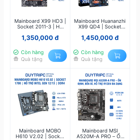
Mainboard X99 HD3 |
Mainboard Huananzhi
Socket 2011-3 | Hỗ
X99 QD4 | Socket
Trợ Intel Xeon E5
2011-3 | Hỗ Trợ Intel
1,350,000 đ
1,450,000 đ
V3/V4 | DDR4 ECC |
Xeon E5 V3/V4 |
Gaming & Workstation
DDR4 ECC | Gaming
Giá Rẻ
& Workstation Giá Rẻ
Còn hàng
Còn hàng
Quà tặng
Quà tặng
Mainboard MOBO
Mainboard MSI
H610 V2.02 | Socket
A520M-A PRO – Ổn