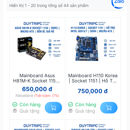
Hiển thị 1 - 20 trong tổng số 44 sản phẩm
Mainboard Asus
Mainboard H110 Korea
H81M-K Socket 1150 |
| Socket 1151 | Hỗ Trợ
Hỗ Trợ Intel Gen 4 |
Intel Gen 6/7 | DDR4 |
650,000 đ
750,000 đ
DDR3 | Micro-ATX |
Micro-ATX | Giá Rẻ,
700,000 đ
Bền Bỉ, Giá Rẻ
(Tiết kiệm: (7%)
Ổn Định
Còn hàng
Còn hàng
Quà tặng
Quà tặng