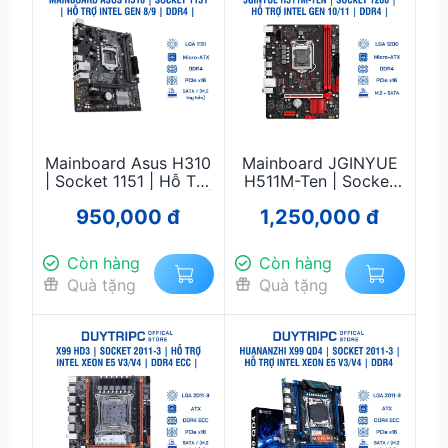
Mainboard Asus H310
Mainboard JGINYUE
| Socket 1151 | Hỗ Trợ
H511M-Ten | Socket
Intel Gen 8/9 | DDR4 |
1200 | Hỗ Trợ Intel
950,000 đ
1,250,000 đ
Micro-ATX | Bền Bỉ,
Gen 10/11 | DDR4 |
Giá Tốt
M.2 NVMe | Micro-
ATX Giá Rẻ
Còn hàng
Còn hàng
Quà tặng
Quà tặng