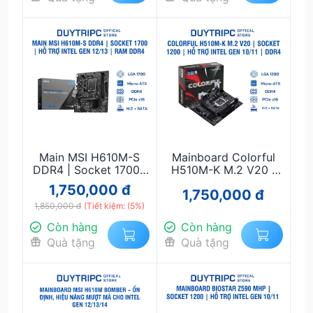
Main MSI H610M-S
Mainboard Colorful
DDR4 | Socket 1700 |
H510M-K M.2 V20 |
Hỗ Trợ Intel Gen 12/13
Socket 1200 | Hỗ Trợ
1,750,000 đ
1,750,000 đ
| RAM DDR4 | Micro-
Intel Gen 10/11 | DDR4
ATX Chính Hãng, Giá
1,850,000 đ
(Tiết kiệm: (5%)
| Micro-ATX Giá Tốt
Tốt
Còn hàng
Còn hàng
Quà tặng
Quà tặng