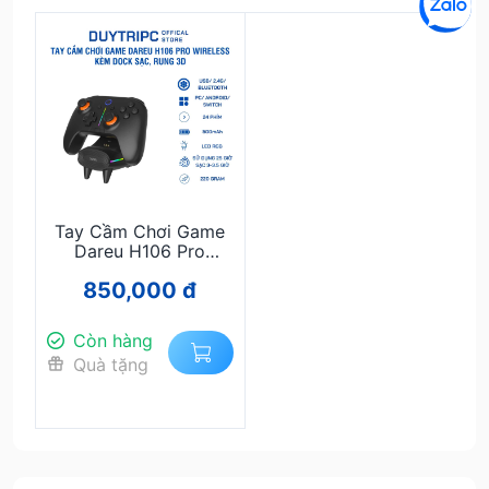
Tay Cầm Chơi Game
Dareu H106 Pro
Không Dây – Kèm
850,000 đ
Dock Sạc, Rung 3D,
Tương Thích
PC/Android/PS3
Còn hàng
Quà tặng