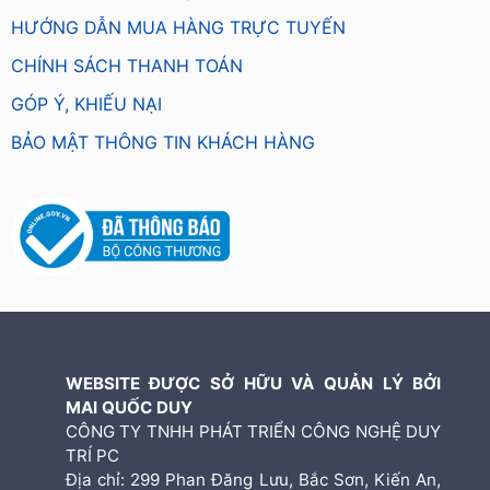
HƯỚNG DẪN MUA HÀNG TRỰC TUYẾN
CHÍNH SÁCH THANH TOÁN
GÓP Ý, KHIẾU NẠI
BẢO MẬT THÔNG TIN KHÁCH HÀNG
WEBSITE ĐƯỢC SỞ HỮU VÀ QUẢN LÝ BỞI
MAI QUỐC DUY
CÔNG TY TNHH PHÁT TRIỂN CÔNG NGHỆ DUY
TRÍ PC
Địa chỉ: 299 Phan Đăng Lưu, Bắc Sơn, Kiến An,