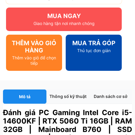
MUA NGAY
Giao hàng tận nơi nhanh chóng
THÊM VÀO GIỎ
MUA TRẢ GÓP
HÀNG
Thủ tục đơn giản
Thêm vào giỏ để chọn
tiếp
Thông số kỹ thuật
Danh sách cơ sở
Mô tả
Đánh giá PC Gaming Intel Core i5-
14600KF | RTX 5060 Ti 16GB | RAM
32GB | Mainboard B760 | SSD