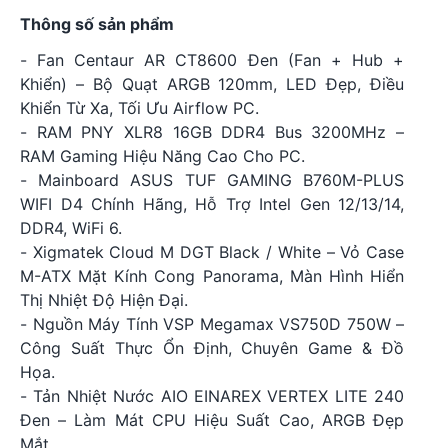
Thông số sản phẩm
- Fan Centaur AR CT8600 Đen (Fan + Hub +
Khiển) – Bộ Quạt ARGB 120mm, LED Đẹp, Điều
Khiển Từ Xa, Tối Ưu Airflow PC.
- RAM PNY XLR8 16GB DDR4 Bus 3200MHz –
RAM Gaming Hiệu Năng Cao Cho PC.
- Mainboard ASUS TUF GAMING B760M-PLUS
WIFI D4 Chính Hãng, Hỗ Trợ Intel Gen 12/13/14,
DDR4, WiFi 6.
- Xigmatek Cloud M DGT Black / White – Vỏ Case
M-ATX Mặt Kính Cong Panorama, Màn Hình Hiển
Thị Nhiệt Độ Hiện Đại.
- Nguồn Máy Tính VSP Megamax VS750D 750W –
Công Suất Thực Ổn Định, Chuyên Game & Đồ
Họa.
- Tản Nhiệt Nước AIO EINAREX VERTEX LITE 240
Đen – Làm Mát CPU Hiệu Suất Cao, ARGB Đẹp
Mắt.