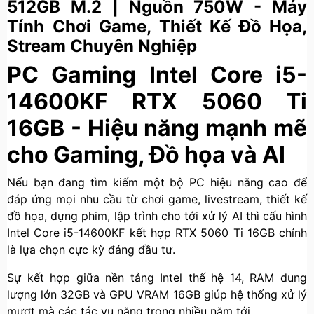
512GB M.2 | Nguồn 750W - Máy
Tính Chơi Game, Thiết Kế Đồ Họa,
Stream Chuyên Nghiệp
PC Gaming Intel Core i5-
14600KF RTX 5060 Ti
16GB - Hiệu năng mạnh mẽ
cho Gaming, Đồ họa và AI
Nếu bạn đang tìm kiếm một bộ PC hiệu năng cao để
đáp ứng mọi nhu cầu từ chơi game, livestream, thiết kế
đồ họa, dựng phim, lập trình cho tới xử lý AI thì cấu hình
Intel Core i5-14600KF kết hợp RTX 5060 Ti 16GB chính
là lựa chọn cực kỳ đáng đầu tư.
Sự kết hợp giữa nền tảng Intel thế hệ 14, RAM dung
lượng lớn 32GB và GPU VRAM 16GB giúp hệ thống xử lý
mượt mà các tác vụ nặng trong nhiều năm tới.