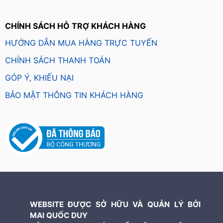
CHÍNH SÁCH HỖ TRỢ KHÁCH HÀNG
HƯỚNG DẪN MUA HÀNG TRỰC TUYẾN
CHÍNH SÁCH THANH TOÁN
GÓP Ý, KHIẾU NẠI
BẢO MẬT THÔNG TIN KHÁCH HÀNG
WEBSITE ĐƯỢC SỞ HỮU VÀ QUẢN LÝ BỞI
MAI QUỐC DUY