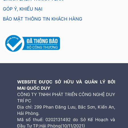
GÓP Ý, KHIẾU NẠI
BẢO MẬT THÔNG TIN KHÁCH HÀNG
WEBSITE ĐƯỢC SỞ HỮU VÀ QUẢN LÝ BỞI
MAI QUỐC DUY
CÔNG TY TNHH PHÁT TRIỂN CÔNG NGHỆ DUY
TRÍ PC
Địa chỉ: 299 Phan Đăng Lưu, Bắc Sơn, Kiến An,
Hải Phòng.
Mã số thuế: 0202131492 do Sở Kế Hoạch và
Đầu Tư TP.Hải Phòng(10/11/2021)