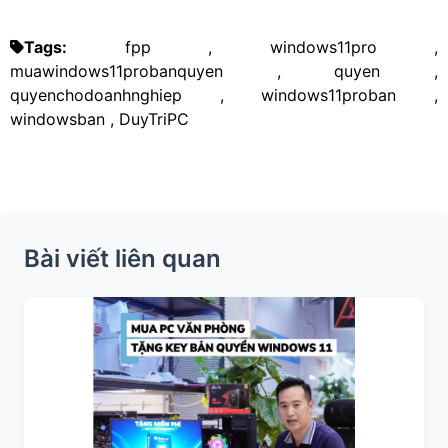
Tags:
fpp
,
windows11pro
,
muawindows11probanquyen
,
quyen
,
quyenchodoanhnghiep
,
windows11proban
,
windowsban
,
DuyTriPC
Bài viết liên quan