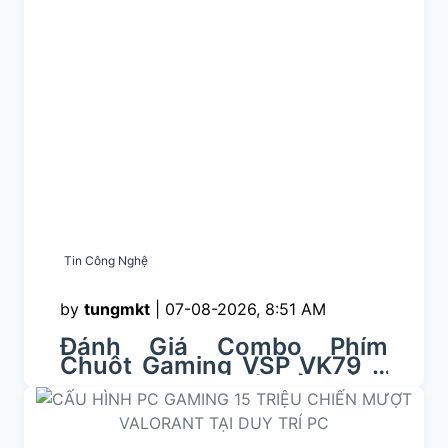
Tin Công Nghệ
by
tungmkt
|
07-08-2026, 8:51 AM
Đánh Giá Combo Phím
Chuột Gaming VSP VK79 &
VSP VM501: Giá Rẻ, Đáng
Tiền Cho Góc Máy