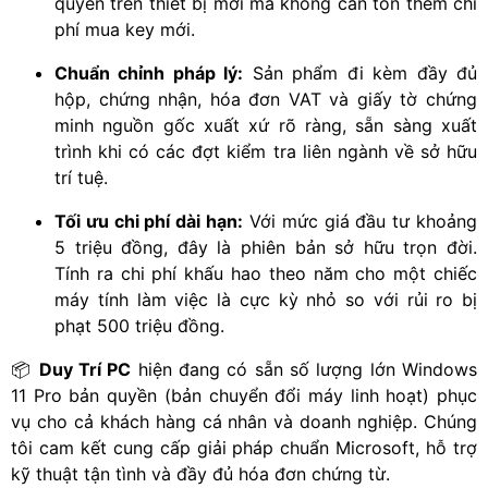
quyền trên thiết bị mới mà không cần tốn thêm chi
phí mua key mới.
Chuẩn chỉnh pháp lý:
Sản phẩm đi kèm đầy đủ
hộp, chứng nhận, hóa đơn VAT và giấy tờ chứng
minh nguồn gốc xuất xứ rõ ràng, sẵn sàng xuất
trình khi có các đợt kiểm tra liên ngành về sở hữu
trí tuệ.
Tối ưu chi phí dài hạn:
Với mức giá đầu tư khoảng
5 triệu đồng, đây là phiên bản sở hữu trọn đời.
Tính ra chi phí khấu hao theo năm cho một chiếc
máy tính làm việc là cực kỳ nhỏ so với rủi ro bị
phạt 500 triệu đồng.
📦
Duy Trí PC
hiện đang có sẵn số lượng lớn Windows
11 Pro bản quyền (bản chuyển đổi máy linh hoạt) phục
vụ cho cả khách hàng cá nhân và doanh nghiệp. Chúng
tôi cam kết cung cấp giải pháp chuẩn Microsoft, hỗ trợ
kỹ thuật tận tình và đầy đủ hóa đơn chứng từ.