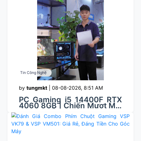
Tin Công Nghệ
by
tungmkt
|
08-08-2026, 8:51 AM
PC Gaming i5 14400F RTX
4060 8GB | Chiến Mượt Mọi
Game, Tản LED Vô Cực -
Duy Trí PC