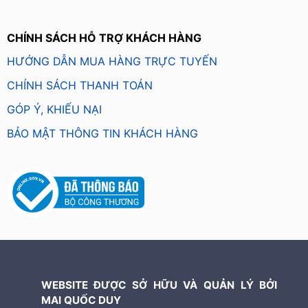
CHÍNH SÁCH HỖ TRỢ KHÁCH HÀNG
HƯỚNG DẪN MUA HÀNG TRỰC TUYẾN
CHÍNH SÁCH THANH TOÁN
GÓP Ý, KHIẾU NẠI
BẢO MẬT THÔNG TIN KHÁCH HÀNG
WEBSITE ĐƯỢC SỞ HỮU VÀ QUẢN LÝ BỞI
MAI QUỐC DUY