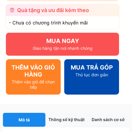
Quà tặng và ưu đãi kèm theo
- Chưa có chương trình khuyến mãi
MUA NGAY
Giao hàng tận nơi nhanh chóng
THÊM VÀO GIỎ
MUA TRẢ GÓP
HÀNG
Thủ tục đơn giản
Thêm vào giỏ để chọn
tiếp
Thông số kỹ thuật
Danh sách cơ sở
Mô tả