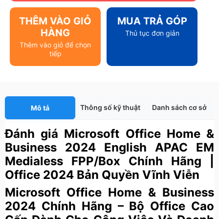
THÊM VÀO GIỎ
MUA TRẢ GÓP
HÀNG
Thủ tục đơn giản
Thêm vào giỏ để chọn
tiếp
Thông số kỹ thuật
Danh sách cơ sở
Mô tả
Đánh giá Microsoft Office Home &
Business 2024 English APAC EM
Medialess FPP/Box Chính Hãng |
Office 2024 Bản Quyền Vĩnh Viễn
Microsoft Office Home & Business
2024 Chính Hãng – Bộ Office Cao