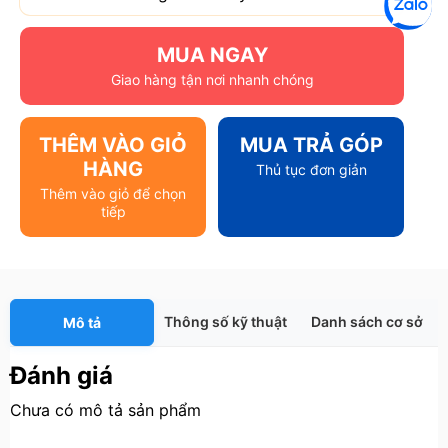
MUA NGAY
Giao hàng tận nơi nhanh chóng
THÊM VÀO GIỎ
MUA TRẢ GÓP
HÀNG
Thủ tục đơn giản
Thêm vào giỏ để chọn
tiếp
Thông số kỹ thuật
Danh sách cơ sở
Mô tả
Đánh giá
Chưa có mô tả sản phẩm