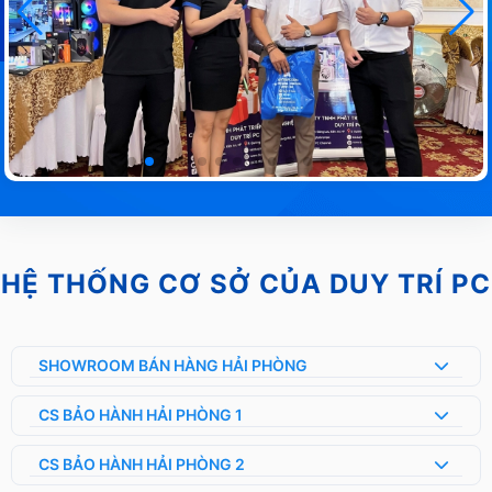
HỆ THỐNG CƠ SỞ CỦA DUY TRÍ PC
SHOWROOM BÁN HÀNG HẢI PHÒNG
CS BẢO HÀNH HẢI PHÒNG 1
CS BẢO HÀNH HẢI PHÒNG 2