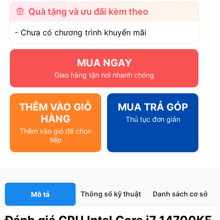
Quà tặng và ưu đãi kèm theo
- Chưa có chương trình khuyến mãi
MUA NGAY
Giao hàng tận nơi nhanh chóng
THÊM VÀO GIỎ
MUA TRẢ GÓP
HÀNG
Thủ tục đơn giản
Thêm vào giỏ để chọn
tiếp
Thông số kỹ thuật
Danh sách cơ sở
Mô tả