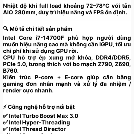
Nhiệt độ khi full load khoảng
72–78°C
với tản
AIO 280mm, duy trì hiệu năng và FPS ổn định.
🔍
Mô tả chi tiết sản phẩm
Intel Core i7-14700F
phù hợp người dùng
muốn
hiệu năng cao mà không cần iGPU
, tối ưu
chi phí khi sử dụng GPU rời.
CPU hỗ trợ
ép xung mở khóa
,
DDR4/DDR5
,
PCIe 5.0
, tương thích với bo mạch
Z790, Z690,
B760
.
Kiến trúc
P-core + E-core
giúp cân bằng
gaming đơn nhân mạnh
và
xử lý đa nhiệm /
render
cực nhanh.
⚡
Công nghệ hỗ trợ nổi bật
✅ Intel Turbo Boost Max 3.0
✅ Intel Hyper-Threading
✅ Intel Thread Director