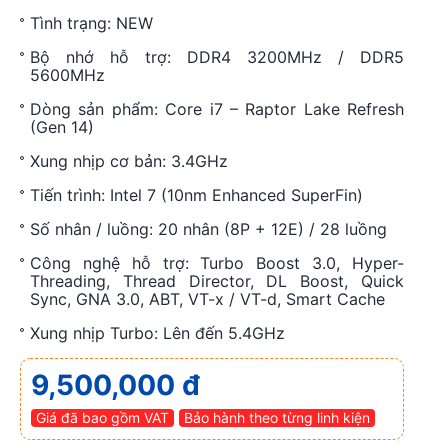
Tình trạng: NEW
Bộ nhớ hỗ trợ: DDR4 3200MHz / DDR5
5600MHz
Dòng sản phẩm: Core i7 – Raptor Lake Refresh
(Gen 14)
Xung nhịp cơ bản: 3.4GHz
Tiến trình: Intel 7 (10nm Enhanced SuperFin)
Số nhân / luồng: 20 nhân (8P + 12E) / 28 luồng
Công nghệ hỗ trợ: Turbo Boost 3.0, Hyper-
Threading, Thread Director, DL Boost, Quick
Sync, GNA 3.0, ABT, VT-x / VT-d, Smart Cache
Xung nhịp Turbo: Lên đến 5.4GHz
9,500,000 đ
Giá đã bao gồm VAT
Bảo hành theo từng linh kiện