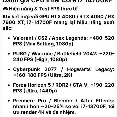
Đánh giá CPU Intel Core i7 14700KF
🎮
Hiệu năng & Test FPS thực tế
Khi kết hợp với GPU
RTX 4080 / RTX 4090 / RX
7900 XT
, i7-14700F mang lại hiệu năng xuất
sắc:
Valorant / CS2 / Apex Legends:
~480–520
FPS (Max Setting, 1080p)
PUBG / Warzone / Battlefield 2042:
~220–
240 FPS (High, 1080p)
Cyberpunk 2077 / Hogwarts Legacy:
~160–180 FPS (Ultra, 2K)
Forza Horizon 5 / RDR2 / GTA V:
~190–220
FPS (Ultra, 1440p)
Premiere Pro / Blender / After Effects:
nhanh hơn ~20–25% so với i7-13700F, tối
ưu render 4K và đa nhiệm.