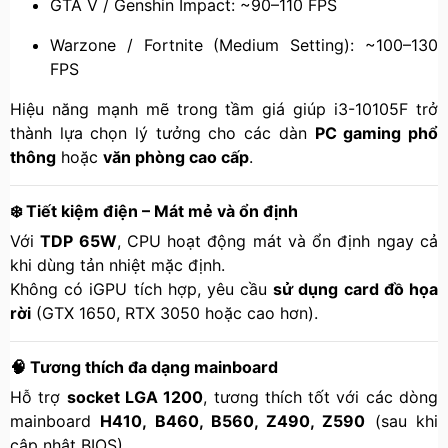
GTA V / Genshin Impact: ~90–110 FPS
Warzone / Fortnite (Medium Setting): ~100–130
FPS
Hiệu năng mạnh mẽ trong tầm giá giúp i3-10105F trở
thành lựa chọn lý tưởng cho các dàn
PC gaming phổ
thông
hoặc
văn phòng cao cấp
.
❄️ Tiết kiệm điện – Mát mẻ và ổn định
Với
TDP 65W
, CPU hoạt động mát và ổn định ngay cả
khi dùng tản nhiệt mặc định.
Không có iGPU tích hợp, yêu cầu
sử dụng card đồ họa
rời
(GTX 1650, RTX 3050 hoặc cao hơn).
🧠 Tương thích đa dạng mainboard
Hỗ trợ
socket LGA 1200
, tương thích tốt với các dòng
mainboard
H410, B460, B560, Z490, Z590
(sau khi
cập nhật BIOS).