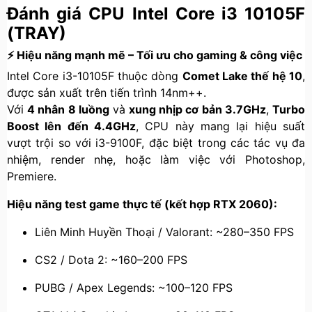
Đánh giá CPU Intel Core i3 10105F
(TRAY)
⚡ Hiệu năng mạnh mẽ – Tối ưu cho gaming & công việc
Intel Core i3-10105F thuộc dòng
Comet Lake thế hệ 10
,
được sản xuất trên tiến trình 14nm++.
Với
4 nhân 8 luồng
và
xung nhịp cơ bản 3.7GHz
,
Turbo
Boost lên đến 4.4GHz
, CPU này mang lại hiệu suất
vượt trội so với i3-9100F, đặc biệt trong các tác vụ đa
nhiệm, render nhẹ, hoặc làm việc với Photoshop,
Premiere.
Hiệu năng test game thực tế (kết hợp RTX 2060):
Liên Minh Huyền Thoại / Valorant: ~280–350 FPS
CS2 / Dota 2: ~160–200 FPS
PUBG / Apex Legends: ~100–120 FPS