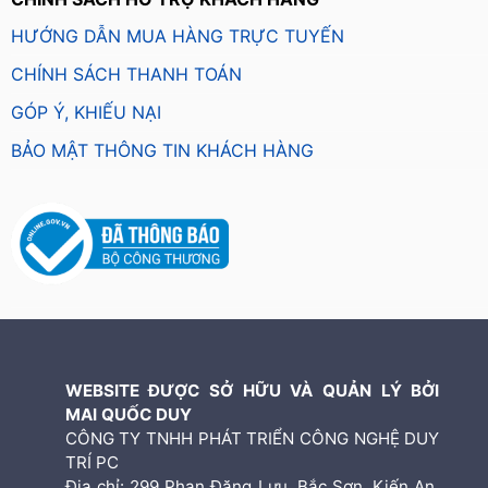
HƯỚNG DẪN MUA HÀNG TRỰC TUYẾN
CHÍNH SÁCH THANH TOÁN
GÓP Ý, KHIẾU NẠI
BẢO MẬT THÔNG TIN KHÁCH HÀNG
WEBSITE ĐƯỢC SỞ HỮU VÀ QUẢN LÝ BỞI
MAI QUỐC DUY
CÔNG TY TNHH PHÁT TRIỂN CÔNG NGHỆ DUY
TRÍ PC
Địa chỉ: 299 Phan Đăng Lưu, Bắc Sơn, Kiến An,