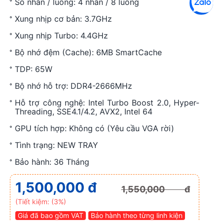
Số nhân / luồng: 4 nhân / 8 luồng
Xung nhịp cơ bản: 3.7GHz
Xung nhịp Turbo: 4.4GHz
Bộ nhớ đệm (Cache): 6MB SmartCache
TDP: 65W
Bộ nhớ hỗ trợ: DDR4-2666MHz
Hỗ trợ công nghệ: Intel Turbo Boost 2.0, Hyper-
Threading, SSE4.1/4.2, AVX2, Intel 64
GPU tích hợp: Không có (Yêu cầu VGA rời)
Tình trạng: NEW TRAY
Bảo hành: 36 Tháng
1,500,000 đ
1,550,000 đ
(Tiết kiệm: (3%)
Giá đã bao gồm VAT
Bảo hành theo từng linh kiện