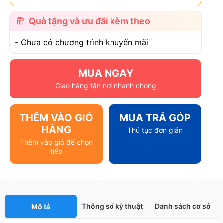
Quà tặng và ưu đãi kèm theo
- Chưa có chương trình khuyến mãi
MUA NGAY
Giao hàng tận nơi nhanh chóng
THÊM VÀO GIỎ
MUA TRẢ GÓP
HÀNG
Thủ tục đơn giản
Thêm vào giỏ để chọn
tiếp
Thông số kỹ thuật
Danh sách cơ sở
Mô tả