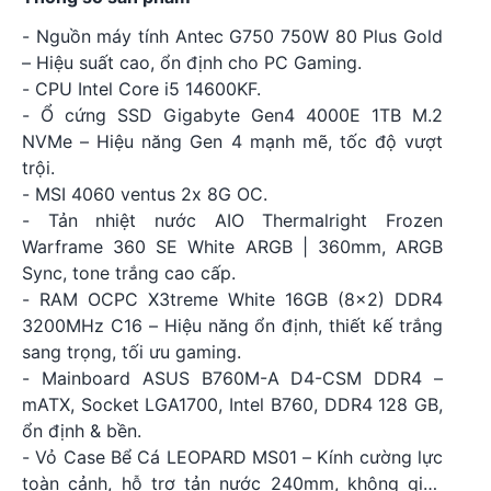
- Nguồn máy tính Antec G750 750W 80 Plus Gold
– Hiệu suất cao, ổn định cho PC Gaming.
- CPU Intel Core i5 14600KF.
- Ổ cứng SSD Gigabyte Gen4 4000E 1TB M.2
NVMe – Hiệu năng Gen 4 mạnh mẽ, tốc độ vượt
trội.
- MSI 4060 ventus 2x 8G OC.
- Tản nhiệt nước AIO Thermalright Frozen
Warframe 360 SE White ARGB | 360mm, ARGB
Sync, tone trắng cao cấp.
- RAM OCPC X3treme White 16GB (8×2) DDR4
3200MHz C16 – Hiệu năng ổn định, thiết kế trắng
sang trọng, tối ưu gaming.
- Mainboard ASUS B760M-A D4-CSM DDR4 –
mATX, Socket LGA1700, Intel B760, DDR4 128 GB,
ổn định & bền.
- Vỏ Case Bể Cá LEOPARD MS01 – Kính cường lực
toàn cảnh, hỗ trợ tản nước 240mm, không gian