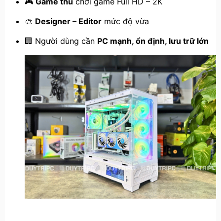
🎮
Game thủ
chơi game Full HD – 2K
🎨
Designer – Editor
mức độ vừa
🏢 Người dùng cần
PC mạnh, ổn định, lưu trữ lớn