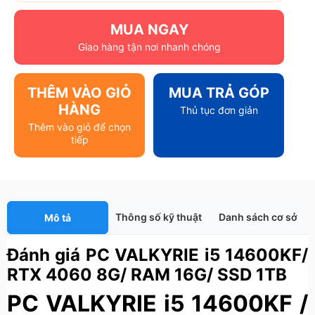
MUA NGAY
Giao hàng tận nơi nhanh chóng
THÊM VÀO GIỎ
MUA TRẢ GÓP
HÀNG
Thủ tục đơn giản
Thêm vào giỏ để chọn
tiếp
Thông số kỹ thuật
Danh sách cơ sở
Mô tả
Đánh giá PC VALKYRIE i5 14600KF/
RTX 4060 8G/ RAM 16G/ SSD 1TB
PC VALKYRIE i5 14600KF /