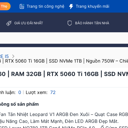
Trang tin công nghệ
Trang khuyến mãi
ú Thọ
GIÁ ƯU ĐÃI NHẤT
BẢO HÀNH TẬN NHÀ
E I5
B | RTX 5060 Ti 16GB | SSD NVMe 1TB | Nguồn 750W – Chi
760 | RAM 32GB | RTX 5060 Ti 16GB | SSD N
nh luận:
0
Lượt xem:
72
hông số sản phẩm
Fan Tản Nhiệt Leopard V1 ARGB Đen Xuôi – Quạt Case RGB
ệu Năng Cao, Làm Mát Mạnh, Đèn LED ARGB Đẹp Mắt.