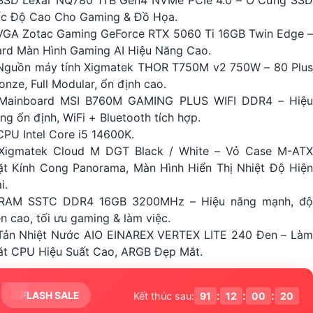
SSD Lexar NQ780 1TB Gen4 NVMe PCIe 4.0 – Ổ Cứng SSD
c Độ Cao Cho Gaming & Đồ Họa.
VGA Zotac Gaming GeForce RTX 5060 Ti 16GB Twin Edge –
rd Màn Hình Gaming AI Hiệu Năng Cao.
Nguồn máy tính Xigmatek THOR T750M v2 750W – 80 Plus
onze, Full Modular, ổn định cao.
 Mainboard MSI B760M GAMING PLUS WIFI DDR4 – Hiệu
ng ổn định, WiFi + Bluetooth tích hợp.
CPU Intel Core i5 14600K.
Xigmatek Cloud M DGT Black / White – Vỏ Case M-ATX
t Kính Cong Panorama, Màn Hình Hiển Thị Nhiệt Độ Hiện
i.
 RAM SSTC DDR4 16GB 3200MHz – Hiệu năng mạnh, độ
n cao, tối ưu gaming & làm việc.
Tản Nhiệt Nước AIO EINAREX VERTEX LITE 240 Đen – Làm
t CPU Hiệu Suất Cao, ARGB Đẹp Mắt.
:
:
:
⚡ FLASH SALE
91
12
00
19
Kết thúc sau: