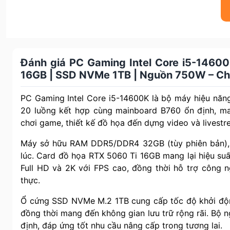
Đánh giá PC Gaming Intel Core i5-1460
16GB | SSD NVMe 1TB | Nguồn 750W – Chi
PC Gaming Intel Core i5-14600K là bộ máy hiệu năng
20 luồng kết hợp cùng mainboard B760 ổn định, m
chơi game, thiết kế đồ họa đến dựng video và livestr
Máy sở hữu RAM DDR5/DDR4 32GB (tùy phiên bản), 
lúc. Card đồ họa RTX 5060 Ti 16GB mang lại hiệu suấ
Full HD và 2K với FPS cao, đồng thời hỗ trợ công n
thực.
Ổ cứng SSD NVMe M.2 1TB cung cấp tốc độ khởi độn
đồng thời mang đến không gian lưu trữ rộng rãi. Bộ
định, đáp ứng tốt nhu cầu nâng cấp trong tương lai.