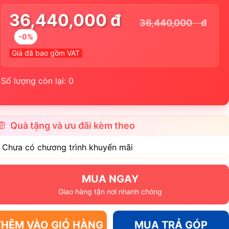
36,440,000 đ
36,440,000 đ
-0%
Giá đã bao gồm VAT
Số lượng còn lại: 0
Quà tặng và ưu đãi kèm theo
- Chưa có chương trình khuyến mãi
MUA NGAY
Giao hàng tận nơi nhanh chóng
THÊM VÀO GIỎ HÀNG
MUA TRẢ GÓP