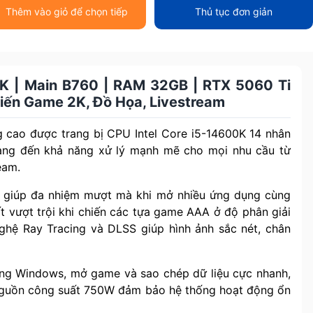
Thêm vào giỏ để chọn tiếp
Thủ tục đơn giản
0K | Main B760 | RAM 32GB | RTX 5060 Ti
ến Game 2K, Đồ Họa, Livestream
 cao được trang bị CPU Intel Core i5-14600K 14 nhân
ang đến khả năng xử lý mạnh mẽ cho mọi nhu cầu từ
eam.
giúp đa nhiệm mượt mà khi mở nhiều ứng dụng cùng
t vượt trội khi chiến các tựa game AAA ở độ phân giải
ghệ Ray Tracing và DLSS giúp hình ảnh sắc nét, chân
g Windows, mở game và sao chép dữ liệu cực nhanh,
 nguồn công suất 750W đảm bảo hệ thống hoạt động ổn