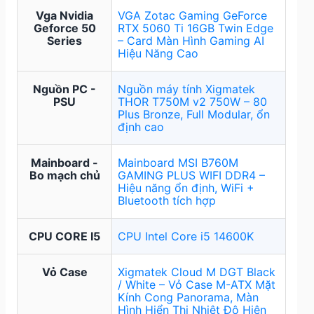
Vga Nvidia
VGA Zotac Gaming GeForce
Geforce 50
RTX 5060 Ti 16GB Twin Edge
Series
– Card Màn Hình Gaming AI
Hiệu Năng Cao
Nguồn PC -
Nguồn máy tính Xigmatek
PSU
THOR T750M v2 750W – 80
Plus Bronze, Full Modular, ổn
định cao
Mainboard -
Mainboard MSI B760M
Bo mạch chủ
GAMING PLUS WIFI DDR4 –
Hiệu năng ổn định, WiFi +
Bluetooth tích hợp
CPU CORE I5
CPU Intel Core i5 14600K
Vỏ Case
Xigmatek Cloud M DGT Black
/ White – Vỏ Case M-ATX Mặt
Kính Cong Panorama, Màn
Hình Hiển Thị Nhiệt Độ Hiện