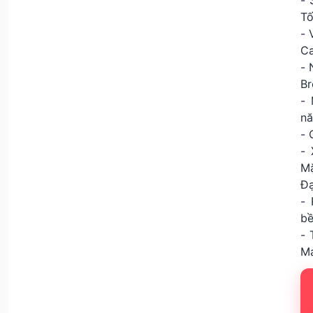
- 
Tố
- 
Ca
- 
Br
-
nă
- 
- 
Mặ
Đạ
-
bề
- 
Má