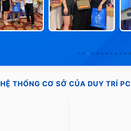
HỆ THỐNG CƠ SỞ CỦA DUY TRÍ PC