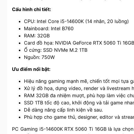
Cấu hình chi tiết:
CPU: Intel Core i5-14600K (14 nhân, 20 luồng)
Mainboard: Intel B760
RAM: 32GB
Card đồ họa: NVIDIA GeForce RTX 5060 Ti 16G
Ổ cứng: SSD NVMe M.2 1TB
Nguồn: 750W
Ưu điểm nổi bật:
Hiệu năng gaming mạnh mẽ, chiến tốt mọi tựa 
Xử lý đồ họa, dựng video, render và livestream h
RAM 32GB đa nhiệm mượt, phù hợp làm việc chu
SSD 1TB tốc độ cao, khởi động và tải game nha
Dễ dàng nâng cấp linh kiện về sau.
Phù hợp cho game thủ, designer, editor và strea
PC Gaming i5-14600K RTX 5060 Ti 16GB là lựa chọn 