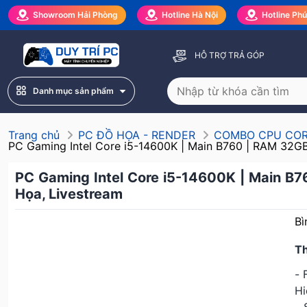
Showroom Hải Phòng
Hotline Hà Nội
Hotline Ph
HỖ TRỢ TRẢ GÓP
Danh mục sản phẩm
Trang chủ
PC ĐỒ HỌA - RENDER
COMBO CPU COR
PC Gaming Intel Core i5-14600K | Main B760 | RAM 32G
PC Gaming Intel Core i5-14600K | Main B
Họa, Livestream
Bì
T
- 
Hi