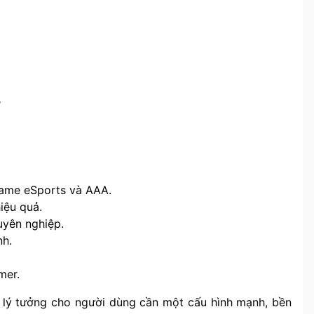
B
game eSports và AAA.
iệu quả.
yên nghiệp.
nh.
mer.
lý tưởng cho người dùng cần một cấu hình mạnh, bền