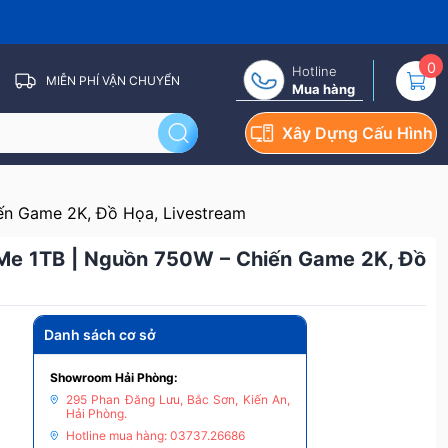
0
Hotline
MIỄN PHÍ VẬN CHUYỂN
Mua hàng
Xây Dựng Cấu Hình
ến Game 2K, Đồ Họa, Livestream
VMe 1TB | Nguồn 750W – Chiến Game 2K, Đồ
Danh sách cơ sở
Showroom Hải Phòng:
295 Phan Đăng Lưu, Bắc Sơn, Kiến An,
Hải Phòng.
Hotline mua hàng: 03737.26686