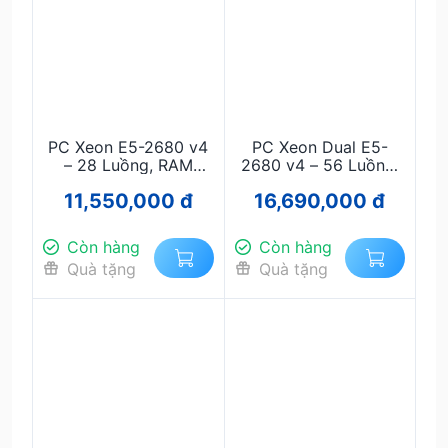
PC Xeon E5-2680 v4
PC Xeon Dual E5-
– 28 Luồng, RAM
2680 v4 – 56 Luồng,
64GB, GTX 1050Ti
RAM 64GB, RTX 2060
11,550,000 đ
16,690,000 đ
4GB | Chạy 10–20 Acc
Super | Chạy 40–60
Mượt
Acc Mượt
Còn hàng
Còn hàng
Quà tặng
Quà tặng