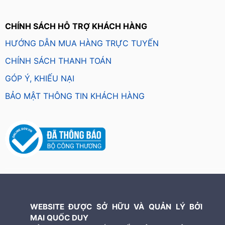
CHÍNH SÁCH HỖ TRỢ KHÁCH HÀNG
HƯỚNG DẪN MUA HÀNG TRỰC TUYẾN
CHÍNH SÁCH THANH TOÁN
GÓP Ý, KHIẾU NẠI
BẢO MẬT THÔNG TIN KHÁCH HÀNG
WEBSITE ĐƯỢC SỞ HỮU VÀ QUẢN LÝ BỞI
MAI QUỐC DUY