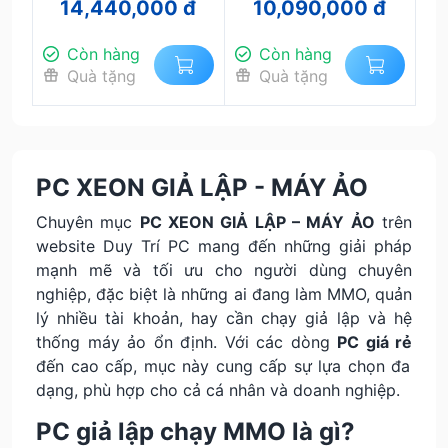
14,440,000 đ
10,090,000 đ
K400 | Main X99 F8D
32GB | GTX 1060 6GB
| SSD 512GB | Nguồn
750W
Còn hàng
Còn hàng
Quà tặng
Quà tặng
PC XEON GIẢ LẬP - MÁY ẢO
Chuyên mục
PC XEON GIẢ LẬP – MÁY ẢO
trên
website Duy Trí PC mang đến những giải pháp
mạnh mẽ và tối ưu cho người dùng chuyên
nghiệp, đặc biệt là những ai đang làm MMO, quản
lý nhiều tài khoản, hay cần chạy giả lập và hệ
thống máy ảo ổn định. Với các dòng
PC giá rẻ
đến cao cấp, mục này cung cấp sự lựa chọn đa
dạng, phù hợp cho cả cá nhân và doanh nghiệp.
PC giả lập chạy MMO là gì?