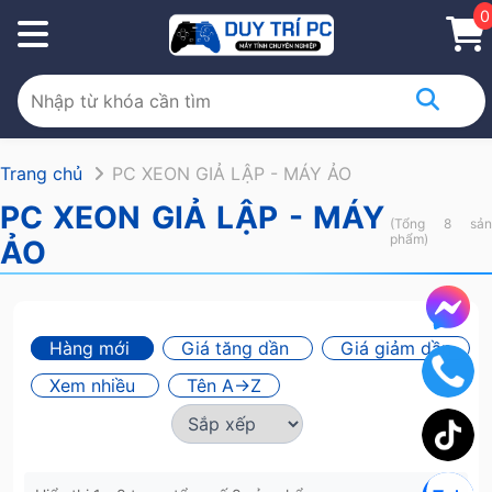
0
Trang chủ
PC XEON GIẢ LẬP - MÁY ẢO
PC XEON GIẢ LẬP - MÁY
(Tổng 8 sản
phẩm)
ẢO
Hàng mới
Giá tăng dần
Giá giảm dần
Xem nhiều
Tên A->Z