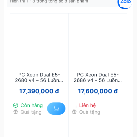
Hiển thị 1 - 8 trong tổng số 8 sản phẩm
PC Xeon Dual E5-
PC Xeon Dual E5-
2680 v4 – 56 Luồng,
2686 v4 – 56 Luồng,
RAM 64GB, GTX 1660
RAM 64GB, GTX 1080
17,390,000 đ
17,600,000 đ
Super | Chạy 30–50
8GB | Chạy 30–50
Acc Mượt
Acc Mượt
Còn hàng
Liên hệ
Quà tặng
Quà tặng