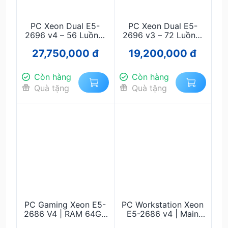
PC Xeon Dual E5-
PC Xeon Dual E5-
2696 v4 – 56 Luồng,
2696 v3 – 72 Luồng,
RAM 64GB, RTX 3060
RAM 64GB, GTX 1080
27,750,000 đ
19,200,000 đ
12GB | Chạy 50–70
8GB | Chạy 40–60
Acc Mượt
Acc Mượt
Còn hàng
Còn hàng
Quà tặng
Quà tặng
PC Gaming Xeon E5-
PC Workstation Xeon
2686 V4 | RAM 64GB
E5-2686 v4 | Main
| GTX 1080 8GB | SSD
X99 QD4 | RAM ECC